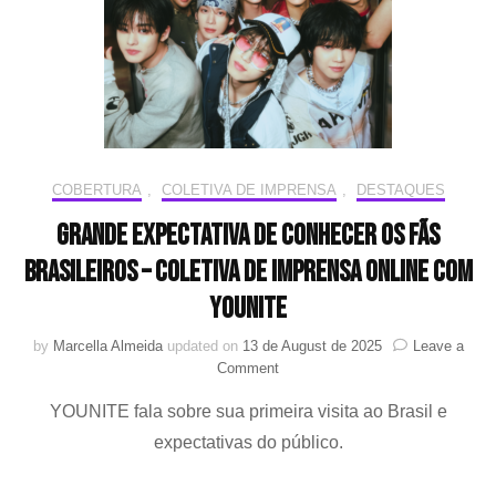
online
com
HELLO
GLOOM
e
from20
COBERTURA
,
COLETIVA DE IMPRENSA
,
DESTAQUES
Grande expectativa de conhecer os fãs
brasileiros – Coletiva de Imprensa online com
YOUNITE
by
Marcella Almeida
updated on
13 de August de 2025
Leave a
on
Comment
Grande
YOUNITE fala sobre sua primeira visita ao Brasil e
expectativa
de
expectativas do público.
conhecer
os