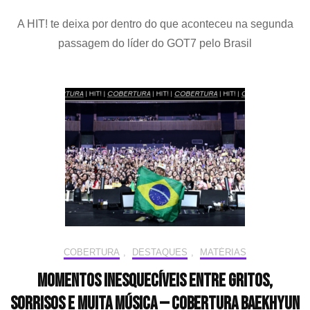
Bem-
A HIT! te deixa por dentro do que aconteceu na segunda
vindo
de
passagem do líder do GOT7 pelo Brasil
volta,
JAY
B!
—
Cobertura
“TAPE
:
RE
LOAD”
em
São
Paulo
COBERTURA
,
DESTAQUES
,
MATÉRIAS
Momentos inesquecíveis entre gritos,
sorrisos e muita música — Cobertura BAEKHYUN