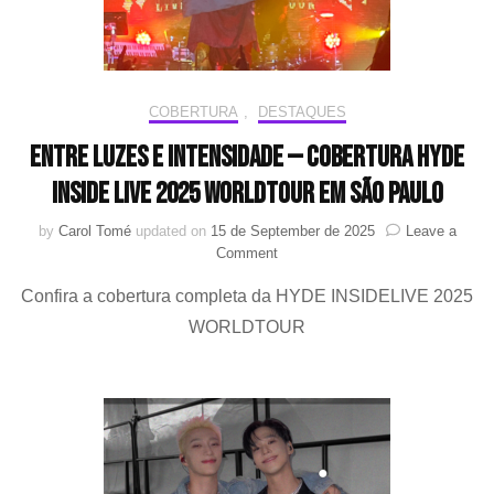
COBERTURA
,
DESTAQUES
Entre luzes e intensidade — Cobertura HYDE
INSIDE LIVE 2025 WORLDTOUR em São Paulo
by
Carol Tomé
updated on
15 de September de 2025
Leave a
on
Comment
Entre
Confira a cobertura completa da HYDE INSIDELIVE 2025
luzes
e
WORLDTOUR
intensidade
—
Cobertura
HYDE
INSIDE
LIVE
2025