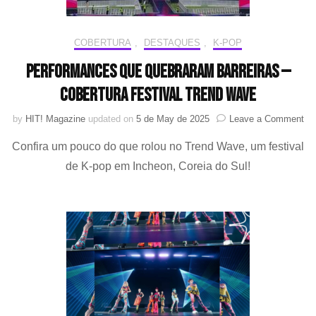
de
“Weak
Hero
COBERTURA
,
DESTAQUES
,
K-POP
Class”
Performances que quebraram barreiras —
Cobertura festival Trend Wave
on
by
HIT! Magazine
updated on
5 de May de 2025
Leave a Comment
Pe
Confira um pouco do que rolou no Trend Wave, um festival
qu
qu
de K-pop em Incheon, Coreia do Sul!
bar
—
Co
fes
Tr
Wa