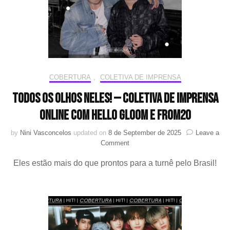
WORLDTOUR em
São
Paulo
COBERTURA
,
COLETIVA DE IMPRENSA
Todos os olhos neles! — Coletiva de imprensa
online com HELLO GLOOM e from20
by
Nini Vasconcelos
updated on
8 de September de 2025
Leave a
on
Comment
Todos
Eles estão mais do que prontos para a turnê pelo Brasil!
os
olhos
neles!
—
Coletiva
de
imprensa