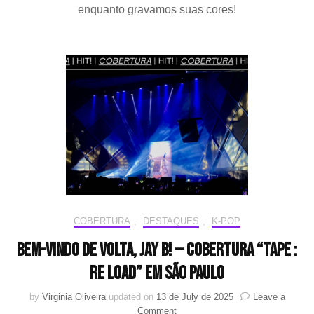
real
enquanto gravamos suas cores!
tem
o
que
prec
—
COB
2025
YOO
SAN
HA
FAN
PRI
:
from
Y
COBERTURA
,
DESTAQUES
,
K-POP
to
A
Bem-vindo de volta, JAY B! — Cobertura “TAPE :
RE LOAD” em São Paulo
by
Virginia Oliveira
updated on
13 de July de 2025
Leave a
on
Comment