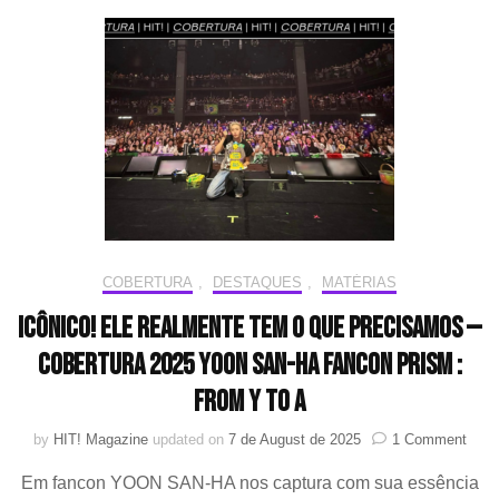
fãs
brasileiros
–
Coletiva
de
Imprensa
online
com
YOUNITE
COBERTURA
,
DESTAQUES
,
MATÉRIAS
Icônico! Ele realmente tem o que precisamos —
COBERTURA 2025 YOON SAN-HA FANCON PRISM :
from Y to A
on
by
HIT! Magazine
updated on
7 de August de 2025
1 Comment
Icôni
Em fancon YOON SAN-HA nos captura com sua essência
Ele