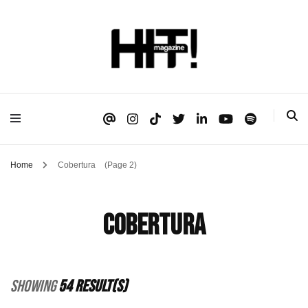
Se é HIT, está aqui!
HIT!Magazine
Home
Cobertura
(Page 2)
Cobertura
Showing
54 Result(s)