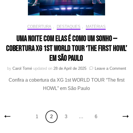
COBERTURA
,
DESTAQUES
,
MATÉRIAS
Uma noite com elas é como um sonho —
Cobertura XG 1st WORLD TOUR ‘The first HOWL’
em São Paulo
on
by
Carol Tomé
updated on
28 de April de 2025
Leave a Comment
Um
Confira a cobertura da XG 1st WORLD TOUR “The first
noit
co
HOWL” em São Paulo
elas
é
com
um
Posts
son
Page
Page
Page
Page
1
2
3
…
6
navigation
—
Cob