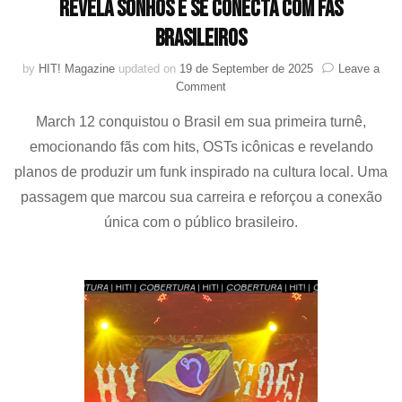
revela sonhos e se conecta com fãs
brasileiros
by
HIT! Magazine
updated on
19 de September de 2025
Leave a
on
Comment
K-
March 12 conquistou o Brasil em sua primeira turnê,
Drama
Concert
emocionando fãs com hits, OSTs icônicas e revelando
em
planos de produzir um funk inspirado na cultura local. Uma
São
Paulo:
passagem que marcou sua carreira e reforçou a conexão
March12
única com o público brasileiro.
revela
sonhos
e
se
conecta
com
fãs
brasileiros