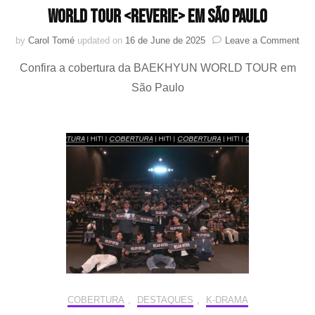
WORLD TOUR <Reverie> em São Paulo
on
by
Carol Tomé
updated on
16 de June de 2025
Leave a Comment
Mom
Confira a cobertura da BAEKHYUN WORLD TOUR em
ine
ent
São Paulo
grit
sorr
e
mui
mús
—
Cob
BA
WO
TO
<Re
em
São
Pau
COBERTURA
,
DESTAQUES
,
K-DRAMA