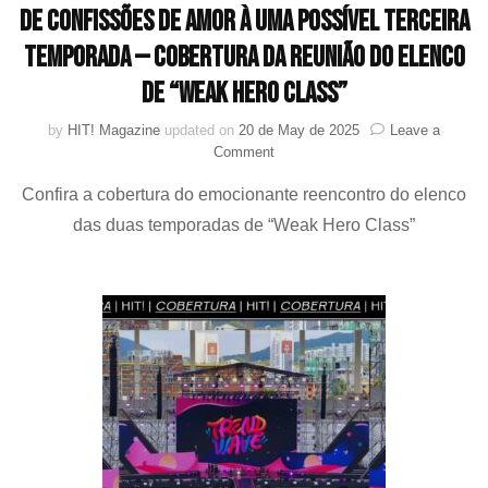
De confissões de amor à uma possível terceira
temporada — Cobertura da reunião do elenco
de “Weak Hero Class”
by
HIT! Magazine
updated on
20 de May de 2025
Leave a
on
Comment
De
Confira a cobertura do emocionante reencontro do elenco
confissões
de
das duas temporadas de “Weak Hero Class”
amor
à
uma
possível
terceira
temporada
—
Cobertura
da
reunião
do
elenco