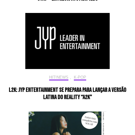
HIT!NEWS
,
K-POP
L2K: JYP Entertainment se prepara para lançar a versão
latina do reality “A2K”