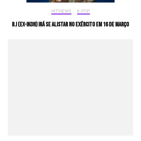
HIT!NEWS
,
K-POP
B.I (ex-iKON) irá se alistar no exército em 16 de março