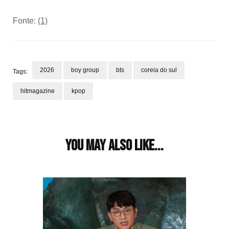
Fonte:
(1)
2026
boy group
bts
coreia do sul
Tags:
hitmagazine
kpop
Post
Navigation
You may also like...