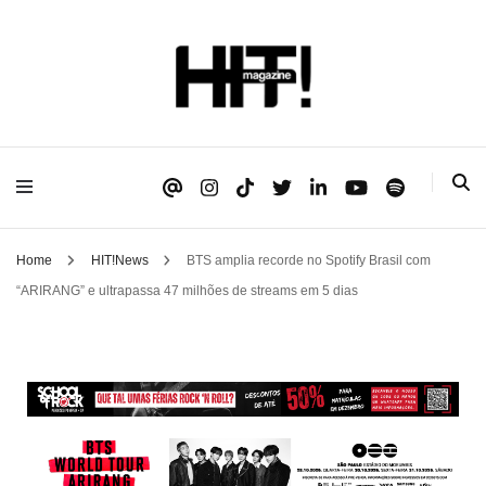
Se é HIT, está aqui!
HIT!Magazine
Home
HIT!News
BTS amplia recorde no Spotify Brasil com
“ARIRANG” e ultrapassa 47 milhões de streams em 5 dias