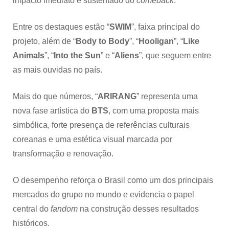
impacto imediato e sustentado do
comeback
.
Entre os destaques estão “
SWIM
”, faixa principal do
projeto, além de “
Body to Body
”, “
Hooligan
”, “
Like
Animals
”, “
Into the Sun
” e “
Aliens
”, que seguem entre
as mais ouvidas no país.
Mais do que números, “
ARIRANG
” representa uma
nova fase artística do
BTS
, com uma proposta mais
simbólica, forte presença de referências culturais
coreanas e uma estética visual marcada por
transformação e renovação.
O desempenho reforça o Brasil como um dos principais
mercados do grupo no mundo e evidencia o papel
central do
fandom
na construção desses resultados
históricos.