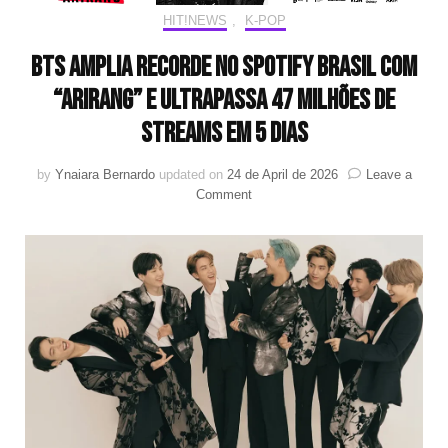
HIT!NEWS
,
K-POP
BTS amplia recorde no Spotify Brasil com
“ARIRANG” e ultrapassa 47 milhões de
streams em 5 dias
by
Ynaiara Bernardo
updated on
24 de April de 2026
Leave a
on
Comment
BTS
amplia
recorde
no
Spotify
Brasil
com
“ARIRANG”
e
ultrapassa
47
milhões