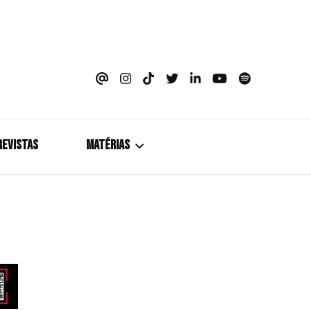
azine
REVISTAS
MATÉRIAS
5+1
Cobertura
Coletiva de Imprensa
Drama? HIT!