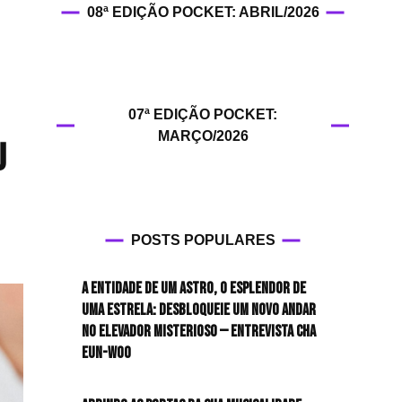
08ª EDIÇÃO POCKET: ABRIL/2026
HIT!Fashion
HIT!Filmes
07ª EDIÇÃO POCKET:
HIT!Games
MARÇO/2026
u
HIT!History
HIT!Hop
POSTS POPULARES
HIT!Leituras
A entidade de um astro, o esplendor de
HIT!Diary
uma estrela: desbloqueie um novo andar
no elevador misterioso — Entrevista CHA
HIT!Lyrics
EUN-WOO
HIT!Politics