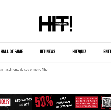
Se é HIT, está aqui!
HIT!Mag
HALL OF FAME
HIT!NEWS
HIT!Quiz
ENT
m nascimento de seu primeiro filho