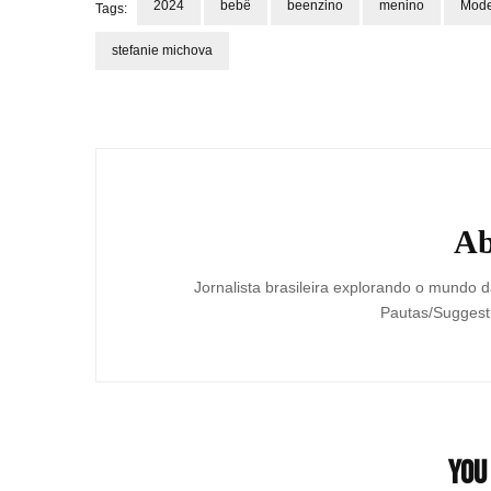
2024
bebê
beenzino
menino
Mode
Tags:
stefanie michova
Post
Navigation
Ab
Jornalista brasileira explorando o mundo da
Pautas/Suggesti
You 