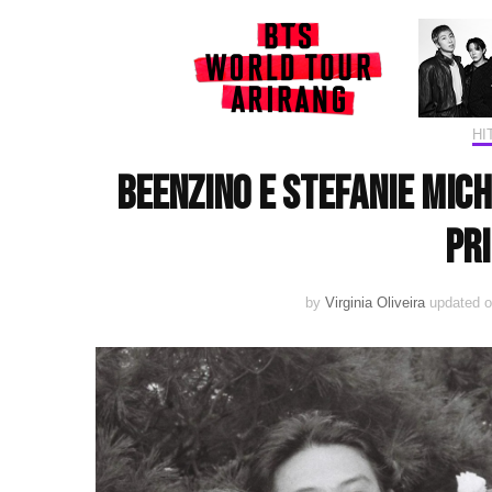
HI
Beenzino e Stefanie Mic
pri
by
Virginia Oliveira
updated 