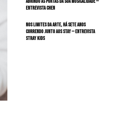
Abrindo as portas da sua musicalidade —
Entrevista CHEN
HIT!Queer
Nos limites da arte, há sete anos
HIT!Radar
correndo junto aos STAY — Entrevista
Stray Kids
HIT!Review
HIT!Sound
HIT!Vem aí
Panfletando