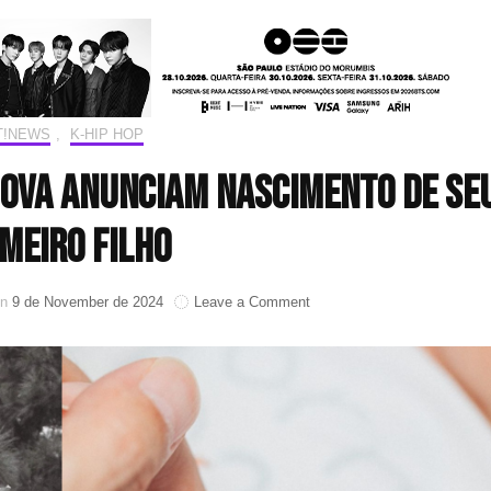
T!NEWS
,
K-HIP HOP
hova anunciam nascimento de se
meiro filho
on
on
9 de November de 2024
Leave a Comment
Beenzino
e
Stefanie
Michova
anunciam
nascimento
de
seu