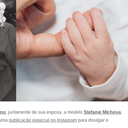
primeiro
filho
ino
, juntamente de sua esposa, a modelo
Stefanie Michova
,
m uma
publicação especial no Instagram
para divulgar o