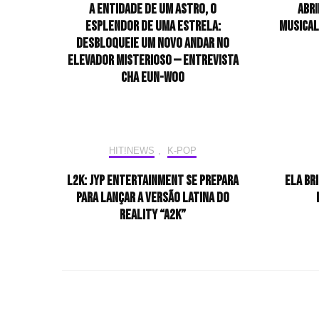
A entidade de um astro, o
Abri
esplendor de uma estrela:
musical
desbloqueie um novo andar no
elevador misterioso — Entrevista
CHA EUN-WOO
HIT!NEWS
,
K-POP
L2K: JYP Entertainment se prepara
Ela br
para lançar a versão latina do
reality “A2K”