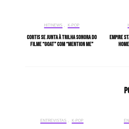
HIT!NEWS
,
K-POP
CORTIS se junta à trilha sonora do
Empire St
filme “GOAT” com “Mention Me”
home
P
ENTREVISTAS
,
K-POP
EN