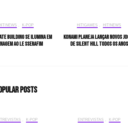
HIT!NEWS
,
K-POP
HIT!GAMES
,
HIT!NEWS
ate Building se ilumina em
Konami planeja lançar novos j
nagem ao LE SSERAFIM
de Silent Hill todos os anos
opular Posts
TREVISTAS
,
K-POP
ENTREVISTAS
,
K-POP