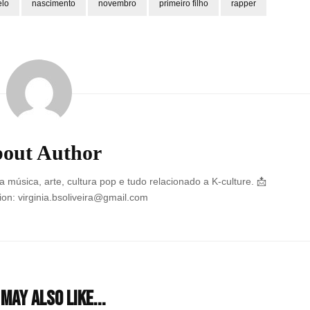
lo
nascimento
novembro
primeiro filho
rapper
out Author
 música, arte, cultura pop e tudo relacionado a K-culture. 📩
on: virginia.bsoliveira@gmail.com
may also like...