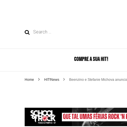
Search
for:
COMPRE A SUA HIT!
Home
HIT!News
Beenzino e Stefanie Michova anuncia