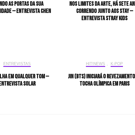
ndo as portas da sua
Nos limites da arte, há sete a
idade — Entrevista CHEN
correndo junto aos STAY —
Entrevista Stray Kids
ENTREVISTAS
HIT!NEWS
,
K-POP
ilha em qualquer tom —
Jin (BTS) iniciará o revezamento
Entrevista Solar
tocha olímpica em Paris