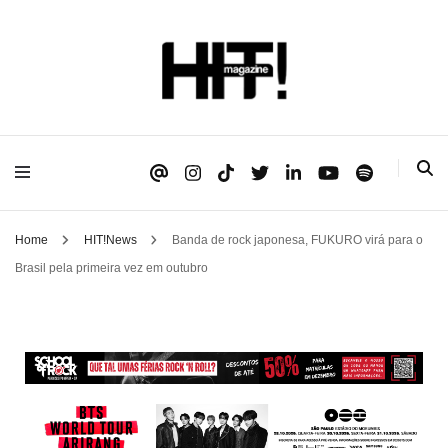
Se é HIT, está aqui!
HIT!Magazine
Home
HIT!News
Banda de rock japonesa, FUKURO virá para o
Brasil pela primeira vez em outubro