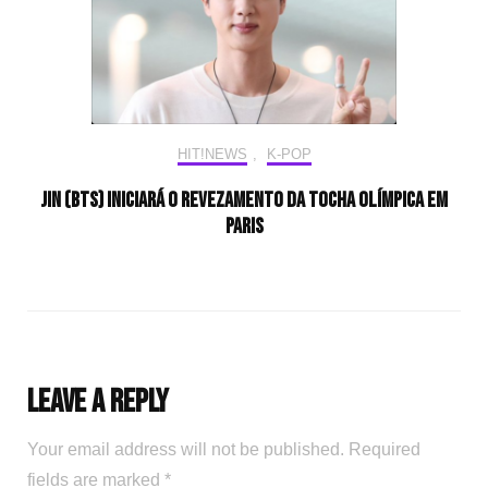
HIT!NEWS
,
K-POP
Jin (BTS) iniciará o revezamento da tocha olímpica em
Paris
Leave a Reply
Your email address will not be published.
Required
fields are marked
*