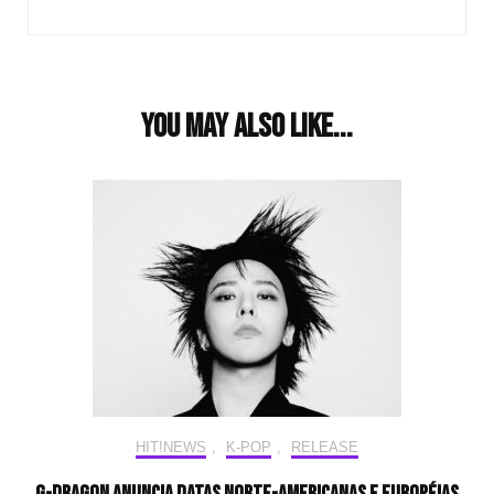
You may also like...
HIT!NEWS
,
K-POP
,
RELEASE