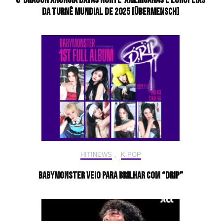
G-DRAGON ANUNCIA DATAS NORTE-AMERICANAS E EUROPÉIAS
DA TURNÊ MUNDIAL DE 2025 [ÜBERMENSCH]
HIT!NEWS
,
K-POP
BABYMONSTER veio para brilhar com “Drip”