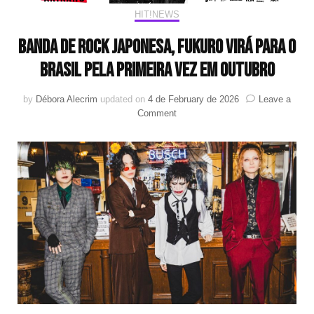
HIT!NEWS
Banda de rock japonesa, FUKURO virá para o
Brasil pela primeira vez em outubro
by
Débora Alecrim
updated on
4 de February de 2026
Leave a
on
Comment
Banda
de
rock
japonesa,
FUKURO
virá
para
o
Brasil
pela
primeira
vez
em
outubro