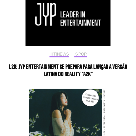
HIT!NEWS
,
K-POP
L2K: JYP Entertainment se prepara para lançar a versão
latina do reality “A2K”