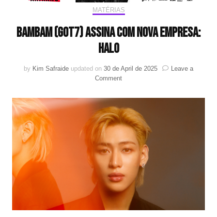
MATÉRIAS
BamBam (GOT7) assina com nova empresa:
HALO
by
Kim Safraide
updated on
30 de April de 2025
Leave a
on
Comment
BamBam
(GOT7)
assina
com
nova
empresa:
HALO