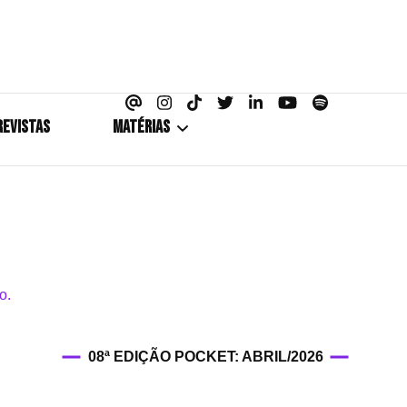
azine
REVISTAS
MATÉRIAS
5+1
Cobertura
Coletiva de Imprensa
Drama? HIT!
08ª EDIÇÃO POCKET: ABRIL/2026
HIT!Fashion