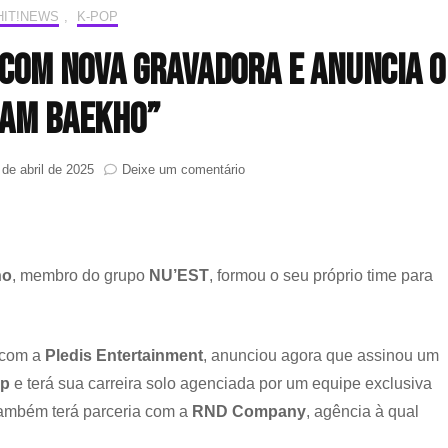
HIT!NEWS
,
K-POP
 com nova gravadora e anuncia o
EAM BAEKHO”
em
 de abril de 2025
Deixe um comentário
Baekho
(NU’EST)
assina
com
nova
ho
, membro do grupo
NU’EST
, formou o seu próprio time para
gravadora
e
anuncia
o
o com a
Pledis Entertainment
, anunciou agora que assinou um
“TEAM
up
e terá sua carreira solo agenciada por um equipe exclusiva
BAEKHO”
também terá parceria com a
RND Company
, agência à qual