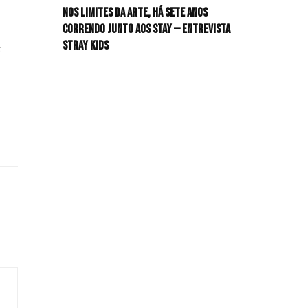
Nos limites da arte, há sete anos
HIT!Radar
correndo junto aos STAY — Entrevista
Stray Kids
HIT!Review
s
HIT!Sound
HIT!Vem aí
Panfletando