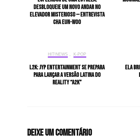
desbloqueie um novo andar no
elevador misterioso — Entrevista
CHA EUN-WOO
HIT!NEWS
,
K-POP
L2K: JYP Entertainment se prepara
Ela br
para lançar a versão latina do
reality “A2K”
Deixe um comentário