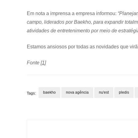
Em nota a imprensa a empresa informou:
“Planeja
campo, liderados por Baekho, para expandir total
atividades de entretenimento por meio de estratégi
Estamos ansiosos por todas as novidades que virão
Fonte [
1
]
baekho
nova agência
nu'est
pledis
Tags:
Navegação
de
post