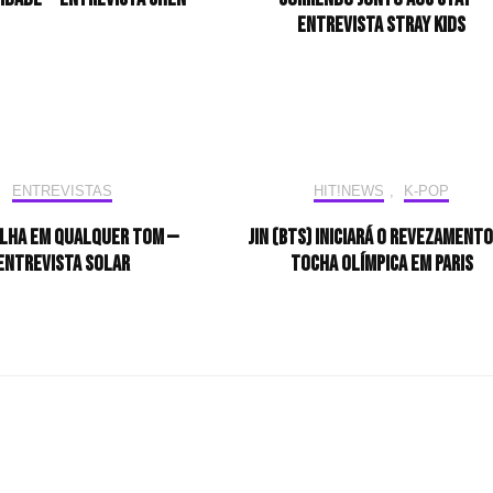
Entrevista Stray Kids
ENTREVISTAS
HIT!NEWS
,
K-POP
ilha em qualquer tom —
Jin (BTS) iniciará o revezamento
Entrevista Solar
tocha olímpica em Paris