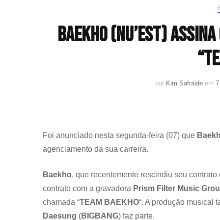
Baekho (NU’EST) assina
“T
por
Kim Safraide
em
7
Foi anunciado nesta segunda-feira (07) que
Baek
agenciamento da sua carreira.
Baekho
, que recentemente rescindiu seu contrat
contrato com a gravadora
Prism Filter Music Gro
chamada “
TEAM BAEKHO
“. A produção musical 
Daesung
(
BIGBANG
) faz parte.