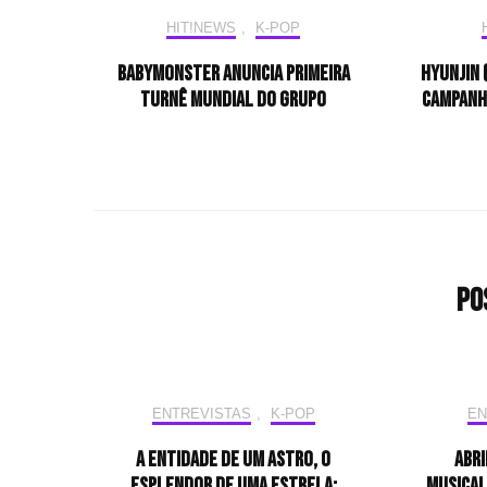
HIT!NEWS
,
K-POP
BABYMONSTER anuncia primeira
Hyunjin 
turnê mundial do grupo
campanha
Po
ENTREVISTAS
,
K-POP
EN
A entidade de um astro, o
Abri
esplendor de uma estrela:
musical