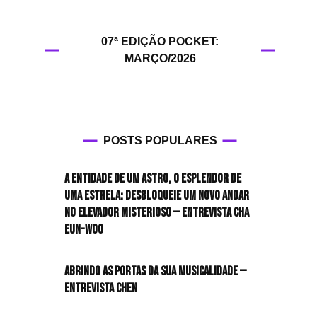
HIT!Filmes
07ª EDIÇÃO POCKET:
HIT!Games
MARÇO/2026
HIT!History
HIT!Hop
POSTS POPULARES
HIT!Leituras
A entidade de um astro, o esplendor de
HIT!Diary
uma estrela: desbloqueie um novo andar
no elevador misterioso — Entrevista CHA
HIT!Lyrics
EUN-WOO
HIT!Politics
Abrindo as portas da sua musicalidade —
Entrevista CHEN
HIT!Queer