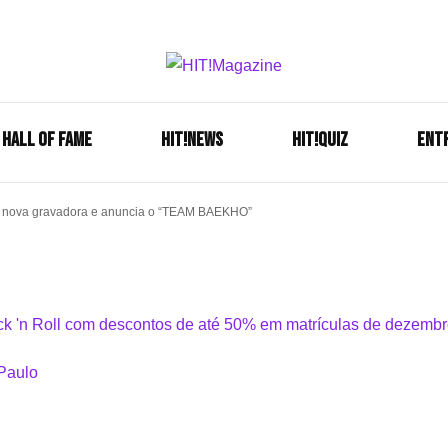
Se é HIT, está aqui!
HIT!Mag
HALL OF FAME
HIT!NEWS
HIT!Quiz
ENT
 nova gravadora e anuncia o “TEAM BAEKHO”