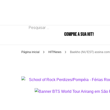
Pesquisar
COMPRE A SUA HIT!
por:
Página inicial
HIT!News
Baekho (NU’EST) assina com