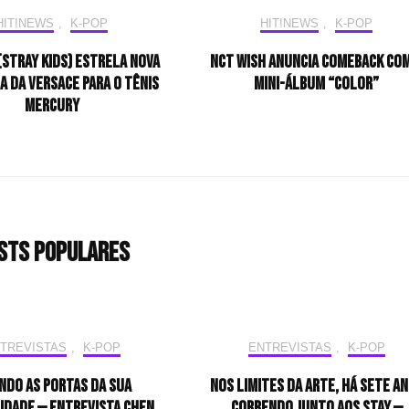
HIT!NEWS
,
K-POP
HIT!NEWS
,
K-POP
(Stray Kids) estrela nova
NCT WISH anuncia comeback com
 da Versace para o tênis
mini-álbum “COLOR”
Mercury
sts populares
TREVISTAS
,
K-POP
ENTREVISTAS
,
K-POP
ndo as portas da sua
Nos limites da arte, há sete a
idade — Entrevista CHEN
correndo junto aos STAY —