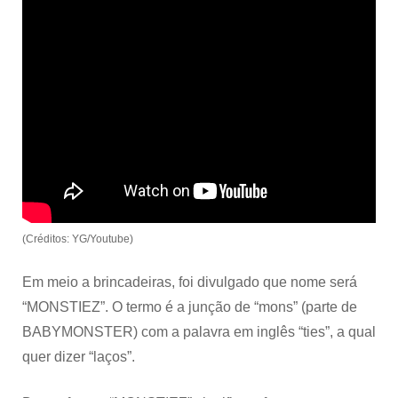
(Créditos: YG/Youtube)
Em meio a brincadeiras, foi divulgado que nome será
“MONSTIEZ”. O termo é a junção de “mons” (parte de
BABYMONSTER) com a palavra em inglês “ties”, a qual
quer dizer “laços”.