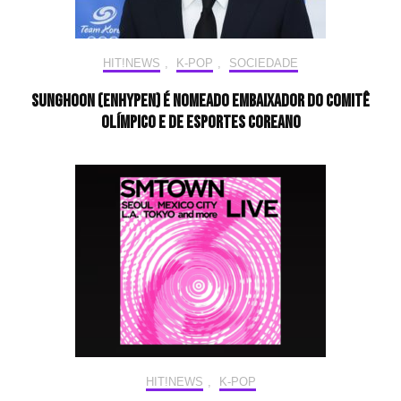
HIT!NEWS
,
K-POP
,
SOCIEDADE
SUNGHOON (ENHYPEN) é nomeado embaixador do Comitê
Olímpico e de Esportes coreano
HIT!NEWS
,
K-POP