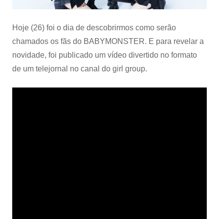
Hoje (26) foi o dia de descobrirmos como serão
chamados os fãs do BABYMONSTER. E para revelar a
novidade, foi publicado um vídeo divertido no formato
de um telejornal no canal do girl group.