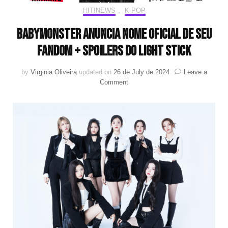
HIT!NEWS
,
K-POP
BABYMONSTER anuncia nome oficial de seu
fandom + spoilers do light stick
by
Virginia Oliveira
updated on
26 de July de 2024
Leave a
on
Comment
BABYMONSTER
anuncia
nome
oficial
de
seu
fandom
+
spoilers
do
light
stick