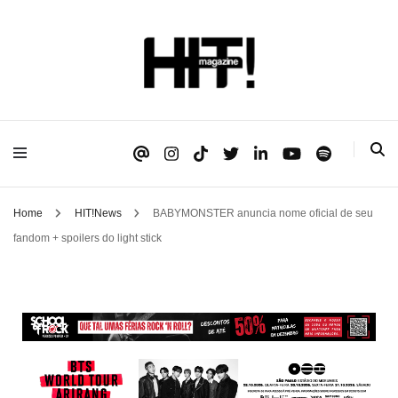
Se é HIT, está aqui!
HIT!Magazine
Home
HIT!News
BABYMONSTER anuncia nome oficial de seu
fandom + spoilers do light stick