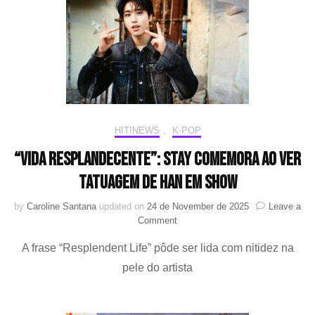
HIT!NEWS
,
K-POP
“Vida Resplandecente”: STAY comemora ao ver
tatuagem de HAN em show
by
Caroline Santana
updated on
24 de November de 2025
Leave a
on
Comment
“Vida
A frase “Resplendent Life” pôde ser lida com nitidez na
Resplandecente”:
STAY
pele do artista
comemora
ao
ver