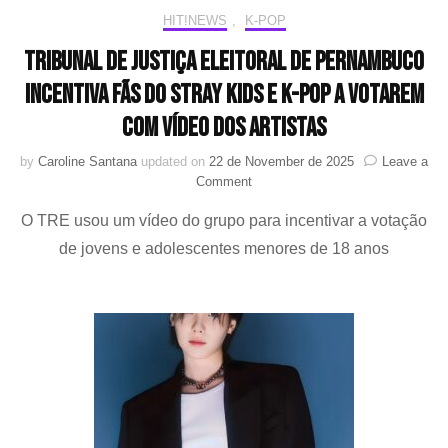
HIT!NEWS
,
K-POP
Tribunal de Justiça Eleitoral de Pernambuco
incentiva fãs do Stray Kids e K-pop a votarem
com vídeo dos artistas
by
Caroline Santana
updated on
22 de November de 2025
Leave a
on
Comment
Tribunal
O TRE usou um vídeo do grupo para incentivar a votação
de
Justiça
de jovens e adolescentes menores de 18 anos
Eleitoral
de
Pernambuco
incentiva
fãs
do
Stray
Kids
e
K-