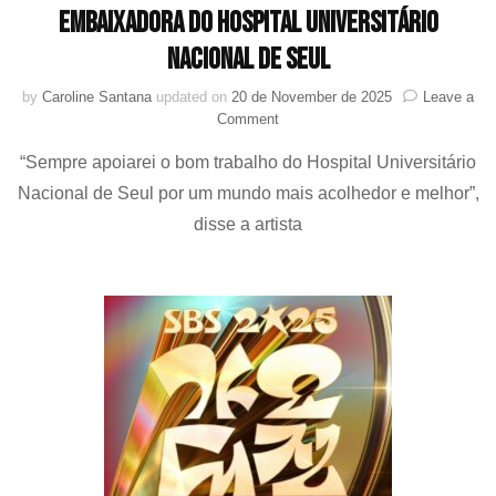
embaixadora do Hospital Universitário
Nacional de Seul
by
Caroline Santana
updated on
20 de November de 2025
Leave a
on
Comment
SEOHYUN
“Sempre apoiarei o bom trabalho do Hospital Universitário
(Girls’
Generation)
Nacional de Seul por um mundo mais acolhedor e melhor”,
se
disse a artista
torna
embaixadora
do
Hospital
Universitário
Nacional
de
Seul