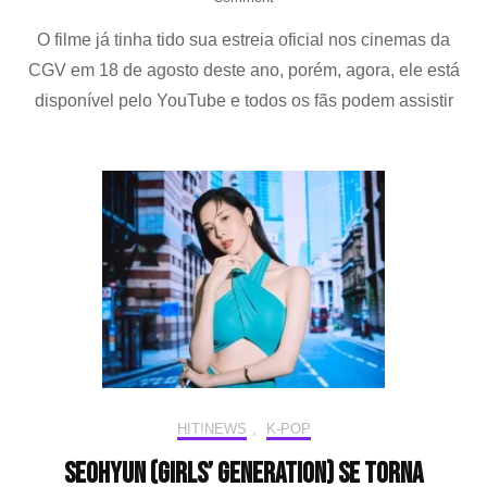
YUNHO
O filme já tinha tido sua estreia oficial nos cinemas da
(ATEEZ)
tem
CGV em 18 de agosto deste ano, porém, agora, ele está
filme
disponível pelo YouTube e todos os fãs podem assistir
“Back”
Stage”
lançado
no
YouTube
HIT!NEWS
,
K-POP
SEOHYUN (Girls’ Generation) se torna