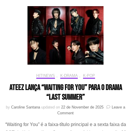
do
G2
de
20
HIT!NEWS
,
K-DRAMA
,
K-POP
ATEEZ lança “Waiting for You” para o drama
“Last Summer”
by
Caroline Santana
updated on
22 de November de 2025
Leave a
on
Comment
ATEEZ
“Waiting for You” é a faixa-título principal e a sexta faixa da
lança
“Waiting