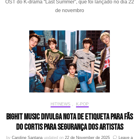
OST do K-drama “Last Summer”, que foi lançado no dia 22
for
de novembro
You”
para
o
drama
“Last
Summer”
HIT!NEWS
,
K-POP
BIGHIT MUSIC DIVULGA NOTA DE ETIQUETA PARA FÃS
DO CORTIS PARA SEGURANÇA DOS ARTISTAS
by
Caroline Santana
updated on
22 de November de 2025
Leave a