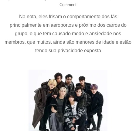
on
Comment
BIGHIT
Na nota, eles frisam o comportamento dos fãs
MUSIC
DIVULGA
principalmente em aeroportos e próximo dos carros do
NOTA
grupo, o que tem causado medo e ansiedade nos
DE
ETIQUETA
membros, que muitos, ainda são menores de idade e estão
PARA
tendo sua privacidade exposta
FÃS
DO
CORTIS
PARA
SEGURANÇA
DOS
ARTISTAS