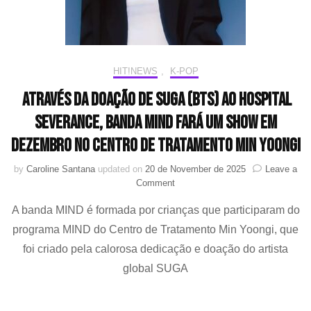
pop
a
votarem
com
vídeo
HIT!NEWS
,
K-POP
dos
artistas
Através da doação de SUGA (BTS) ao Hospital
Severance, banda MIND fará um show em
dezembro no Centro de Tratamento Min Yoongi
by
Caroline Santana
updated on
20 de November de 2025
Leave a
on
Comment
Através
A banda MIND é formada por crianças que participaram do
da
doação
programa MIND do Centro de Tratamento Min Yoongi, que
de
foi criado pela calorosa dedicação e doação do artista
SUGA
(BTS)
global SUGA
ao
Hospital
Severance,