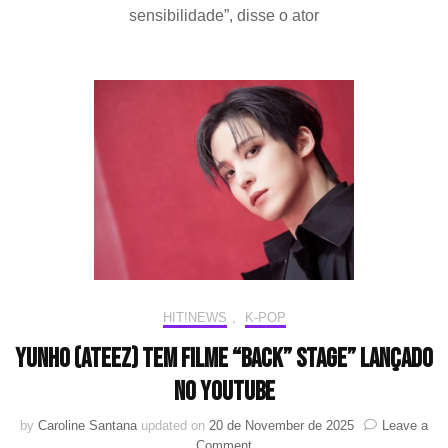
sensibilidade”, disse o ator
embaixador
de
moda
de
luxo
espanhola
“LOEWE”
HIT!NEWS
,
K-POP
YUNHO (ATEEZ) tem filme “Back” Stage” lançado
no YouTube
by
Caroline Santana
updated on
20 de November de 2025
Leave a
on
Comment