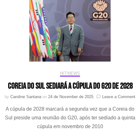
tatuagem
de
HAN
em
show
HIT!NEWS
Coreia do Sul sediará a Cúpula do G20 de 2028
on
by
Caroline Santana
on
24 de November de 2025
Leave a Comment
Co
A cúpula de 2028 marcará a segunda vez que a Coreia do
do
Su
Sul preside uma reunião do G20, após ter sediado a quinta
se
cúpula em novembro de 2010
a
Cú