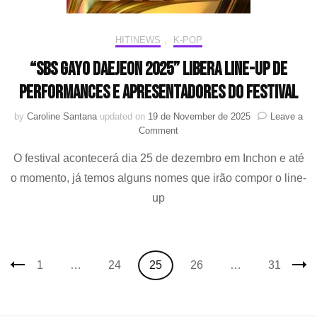
HIT!NEWS
,
K-POP
“SBS Gayo Daejeon 2025” libera line-up de
performances e apresentadores do festival
by
Caroline Santana
updated on
19 de November de 2025
Leave a
on
Comment
“SBS
O festival acontecerá dia 25 de dezembro em Inchon e até
Gayo
Daejeon
o momento, já temos alguns nomes que irão compor o line-
2025”
up
libera
line-
up
de
Posts
performances
Page
Page
Page
Page
Page
1
…
24
25
26
…
31
e
navigation
apresentadores
do
festival