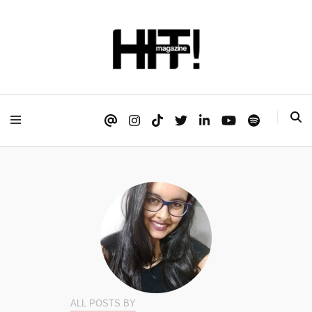
Se é HIT, está aqui!
HIT!Magazine
ALL POSTS BY