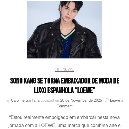
banda
MIND
fará
um
show
em
dezembro
no
Centro
de
Tratamento
Min
HIT!NEWS
Yoongi
Song Kang se torna embaixador de moda de
luxo espanhola “LOEWE”
by
Caroline Santana
updated on
20 de November de 2025
Leave a
on
Comment
Song
“Estou realmente empolgado em embarcar nesta nova
Kang
se
jornada com a LOEWE, uma marca que combina arte e
torna