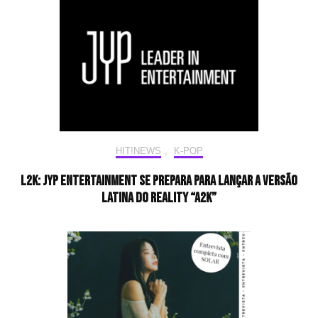
HIT!NEWS
,
K-POP
L2K: JYP Entertainment se prepara para lançar a versão
latina do reality “A2K”