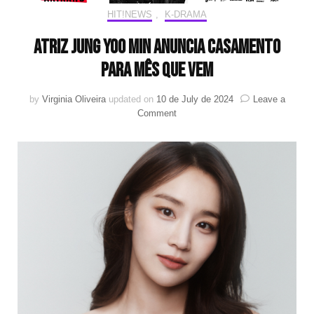
HIT!NEWS
,
K-DRAMA
Atriz Jung Yoo Min anuncia casamento
para mês que vem
by
Virginia Oliveira
updated on
10 de July de 2024
Leave a
on
Comment
Atriz
Jung
Yoo
Min
anuncia
casamento
para
mês
que
vem