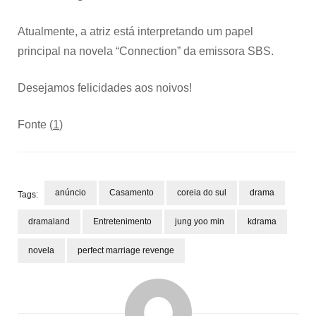
Atualmente, a atriz está interpretando um papel
principal na novela “Connection” da emissora SBS.
Desejamos felicidades aos noivos!
Fonte (
1
)
anúncio
Casamento
coreia do sul
drama
Tags:
dramaland
Entretenimento
jung yoo min
kdrama
novela
perfect marriage revenge
Post
Navigation