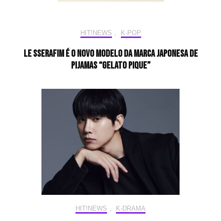
HIT!NEWS
,
K-POP
LE SSERAFIM é o novo modelo da marca japonesa de
pijamas “Gelato Pique”
HIT!NEWS
,
K-DRAMA