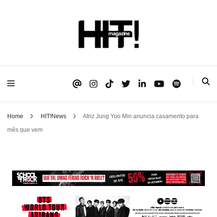
Se é HIT, está aqui!
HIT!Magazine
Home
HIT!News
Atriz Jung Yoo Min anuncia casamento para
mês que vem