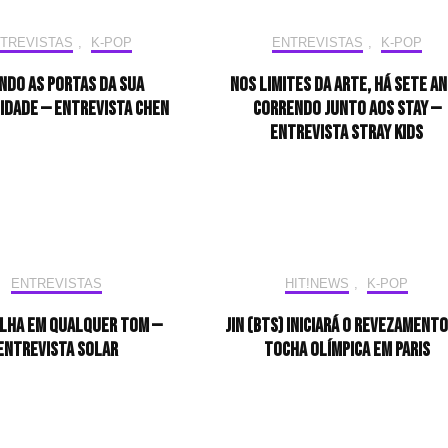
TREVISTAS
,
K-POP
ENTREVISTAS
,
K-POP
ndo as portas da sua
Nos limites da arte, há sete a
idade — Entrevista CHEN
correndo junto aos STAY —
Entrevista Stray Kids
ENTREVISTAS
HIT!NEWS
,
K-POP
ilha em qualquer tom —
Jin (BTS) iniciará o revezamento
Entrevista Solar
tocha olímpica em Paris