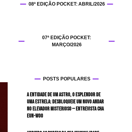
08ª EDIÇÃO POCKET: ABRIL/2026
HIT!Fashion
HIT!Filmes
07ª EDIÇÃO POCKET:
HIT!Games
MARÇO/2026
HIT!History
HIT!Hop
POSTS POPULARES
HIT!Leituras
A entidade de um astro, o esplendor de
HIT!Diary
uma estrela: desbloqueie um novo andar
no elevador misterioso — Entrevista CHA
HIT!Lyrics
EUN-WOO
HIT!Politics