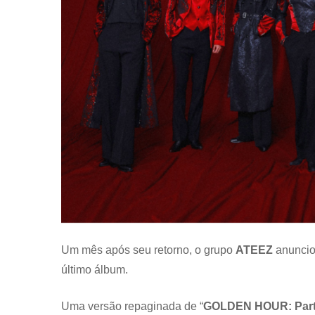
Um mês após seu retorno, o grupo
ATEEZ
anuncio
último álbum.
Uma versão repaginada de “
GOLDEN HOUR: Part