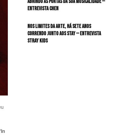
Abrindo as portas da sua musicalidade —
Entrevista CHEN
HIT!Queer
Nos limites da arte, há sete anos
HIT!Radar
correndo junto aos STAY — Entrevista
Stray Kids
HIT!Review
HIT!Sound
HIT!Vem aí
Panfletando
eu
In