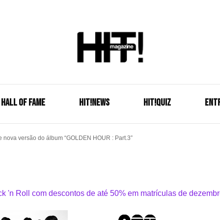
Se é HIT, está aqui!
HIT!Mag
HALL OF FAME
HIT!NEWS
HIT!Quiz
ENT
e nova versão do álbum “GOLDEN HOUR : Part.3”