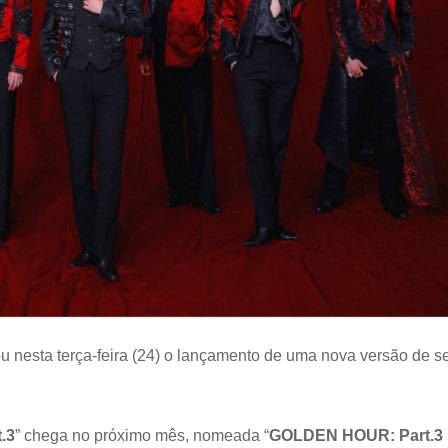
:
Part.3”
u nesta terça-feira (24) o lançamento de uma nova versão de s
.3
” chega no próximo mês, nomeada “
GOLDEN HOUR: Part.3 ‘