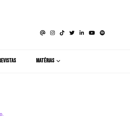
azine
REVISTAS
MATÉRIAS
5+1
Cobertura
Coletiva de Imprensa
Drama? HIT!