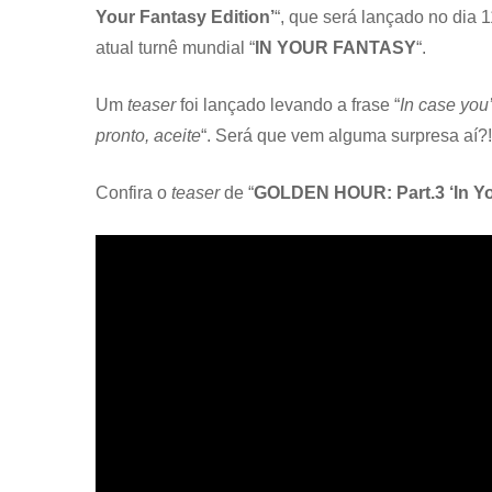
Your Fantasy Edition’
“, que será lançado no dia 
atual turnê mundial “
IN YOUR FANTASY
“.
Um
teaser
foi lançado levando a frase “
In case you’
pronto, aceite
“. Será que vem alguma surpresa aí?!
Confira o
teaser
de “
GOLDEN HOUR: Part.3 ‘In Yo