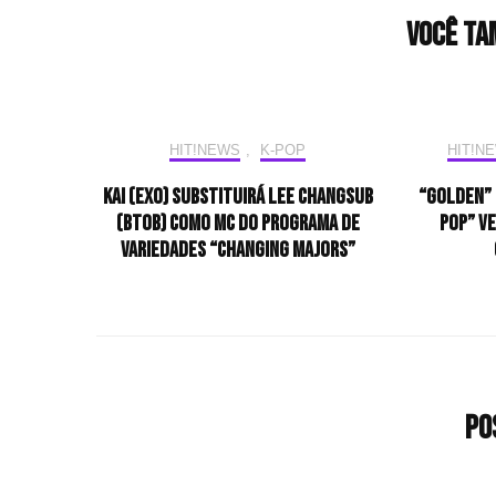
Você ta
HIT!NEWS
,
K-POP
HIT!N
KAI (EXO) substituirá Lee Changsub
“Golden” 
(BTOB) como MC do programa de
Pop” v
variedades “Changing Majors”
Po