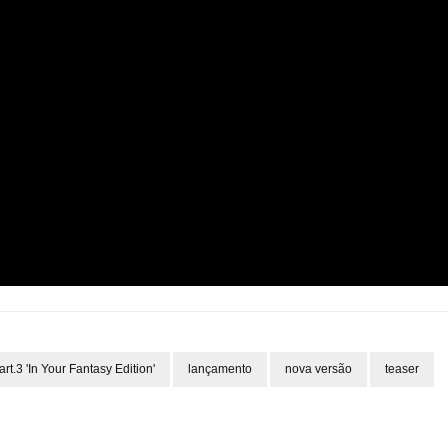
3 'In Your Fantasy Edition'
lançamento
nova versão
teaser