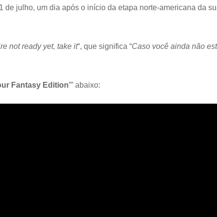
11 de julho, um dia após o início da etapa norte-americana da s
re not ready yet, take it
“, que significa “
Caso você ainda não est
ur Fantasy Edition’
” abaixo: