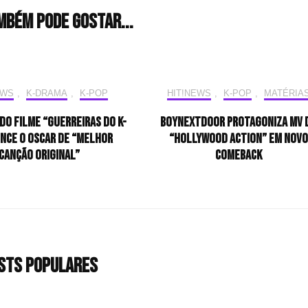
mbém pode gostar...
EWS
,
K-DRAMA
,
K-POP
HIT!NEWS
,
K-POP
,
MATÉRIA
do filme “Guerreiras do K-
BOYNEXTDOOR protagoniza MV 
ence o Oscar de “Melhor
“Hollywood Action” em novo
Canção Original”
comeback
sts populares