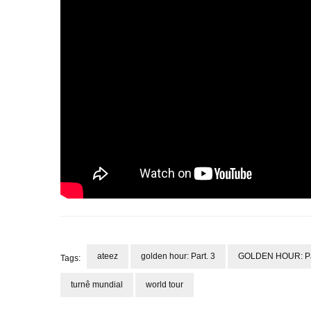
ateez
golden hour: Part. 3
GOLDEN HOUR: Part.
Tags:
turnê mundial
world tour
Navegação