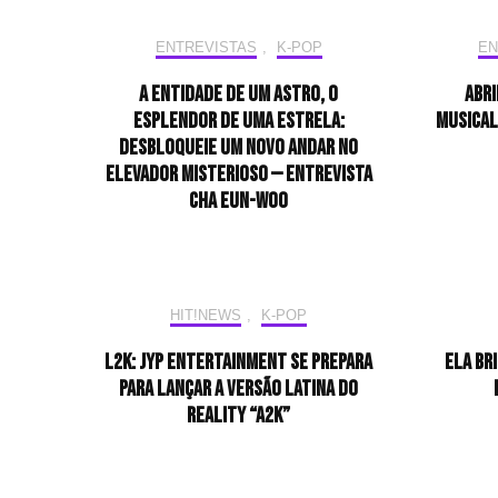
ENTREVISTAS
,
K-POP
EN
A entidade de um astro, o
Abri
esplendor de uma estrela:
musical
desbloqueie um novo andar no
elevador misterioso — Entrevista
CHA EUN-WOO
HIT!NEWS
,
K-POP
L2K: JYP Entertainment se prepara
Ela br
para lançar a versão latina do
reality “A2K”