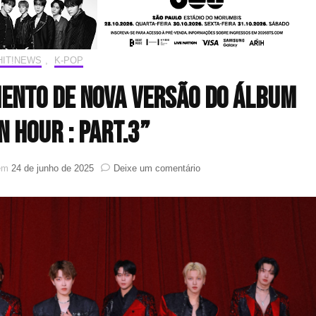
HIT!NEWS
,
K-POP
ento de nova versão do álbum
N HOUR : Part.3”
em
 em
24 de junho de 2025
Deixe um comentário
ATEEZ
anuncia
lançamento
de
nova
versão
do
álbum
“GOLDEN
HOUR