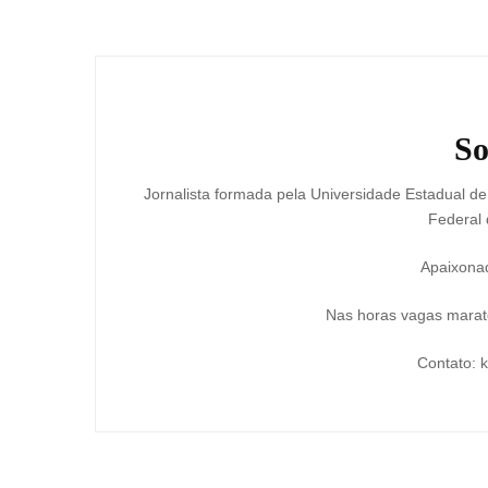
de
post
So
Jornalista formada pela Universidade Estadual d
Federal 
Apaixonad
Nas horas vagas marato
Contato: 