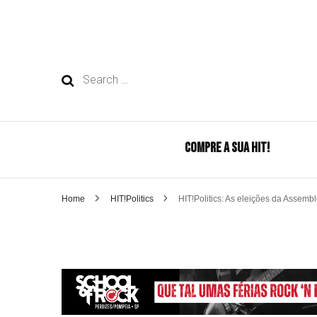
Search
for:
COMPRE A SUA HIT!
Home
HIT!Politics
HIT!Politics: As eleições da Assembl