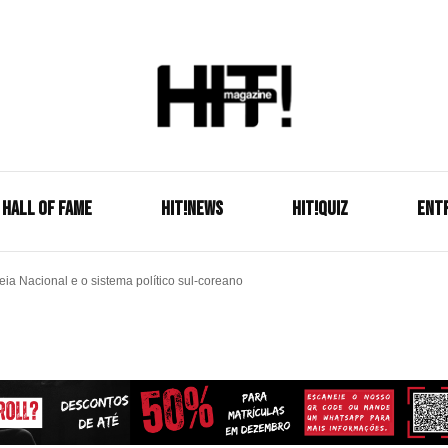
Se é HIT, está aqui!
HIT!Mag
HALL OF FAME
HIT!NEWS
HIT!Quiz
ENT
eia Nacional e o sistema político sul-coreano