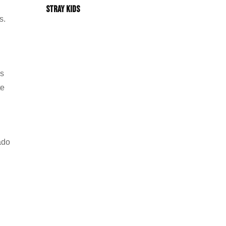
Stray Kids
s.
as
te
ado