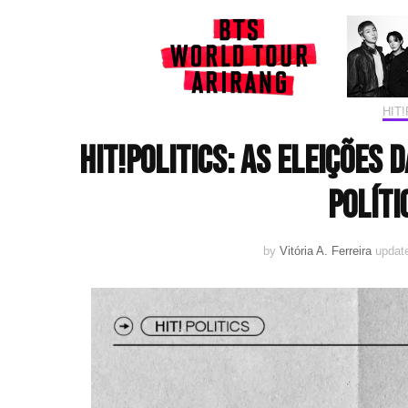
HIT!
HIT!Politics: As eleições
políti
by
Vitória A. Ferreira
updat