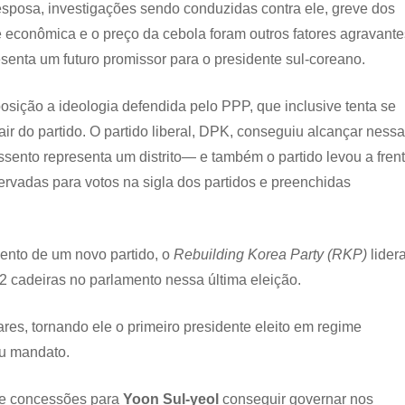
sposa, investigações sendo conduzidas contra ele, greve dos
 econômica e o preço da cebola foram outros fatores agravante
senta um futuro promissor para o presidente sul-coreano.
osição a ideologia defendida pelo PPP, que inclusive tenta se
ir do partido. O partido liberal, DPK, conseguiu alcançar ness
sento representa um distrito— e também o partido levou a fren
ervadas para votos na sigla dos partidos e preenchidas
mento de um novo partido, o
Rebuilding Korea Party (RKP)
lider
2 cadeiras no parlamento nessa última eleição.
ares, tornando ele o primeiro presidente eleito em regime
eu mandato.
s e concessões para
Yoon Sul-yeol
conseguir governar nos