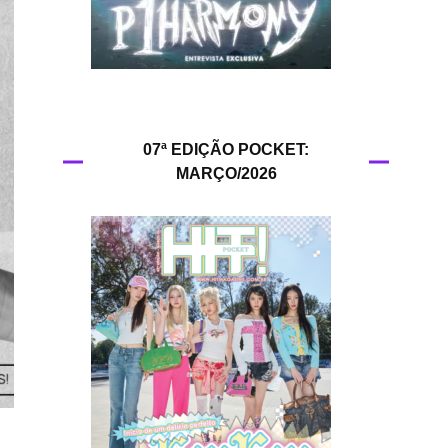
HIT!Queer
HIT!Radar
HIT!Review
07ª EDIÇÃO POCKET:
MARÇO/2026
HIT!Sound
HIT!Vem aí
Panfletando