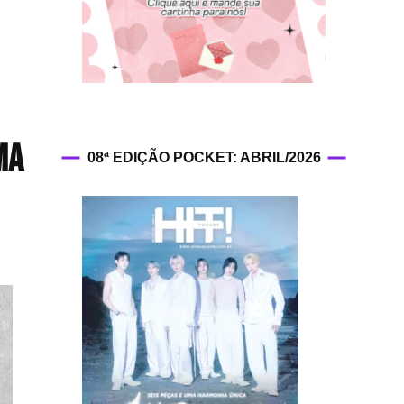
HIT!Fashion
HIT!Filmes
HIT!Games
ma
08ª EDIÇÃO POCKET: ABRIL/2026
HIT!History
HIT!Hop
HIT!Leituras
HIT!Diary
HIT!Lyrics
HIT!Politics