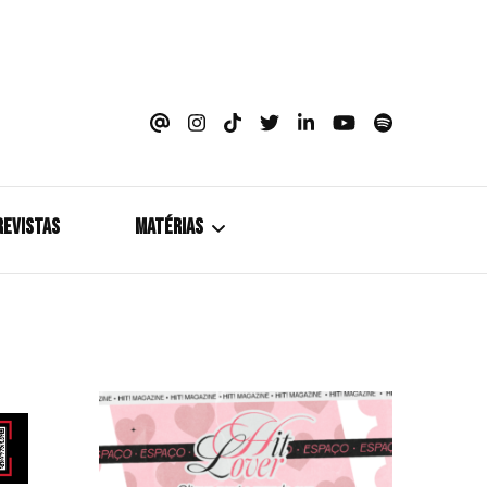
azine
REVISTAS
MATÉRIAS
5+1
Cobertura
Coletiva de Imprensa
Drama? HIT!