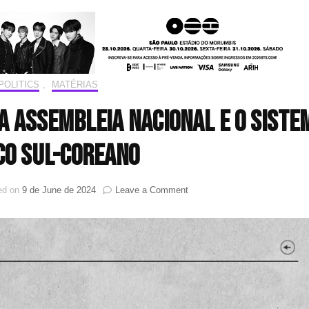
POLITICS
,
MATÉRIAS
 da Assembleia Nacional e o siste
co sul-coreano
on
ed on
9 de June de 2024
Leave a Comment
HIT!Politics:
As
eleições
da
Assembleia
Nacional
e
o