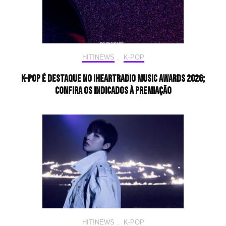
HIT!NEWS
,
K-POP
K-pop é destaque no iHeartRadio Music Awards 2026;
confira os indicados à premiação
HIT!NEWS
,
K-POP