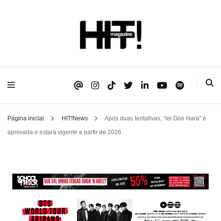
Se é HIT, está aqui!
HIT!Magazine
Página inicial
HIT!News
Após duas tentativas, “lei Goo Hara” é
aprovada e estará vigente a partir de 2026