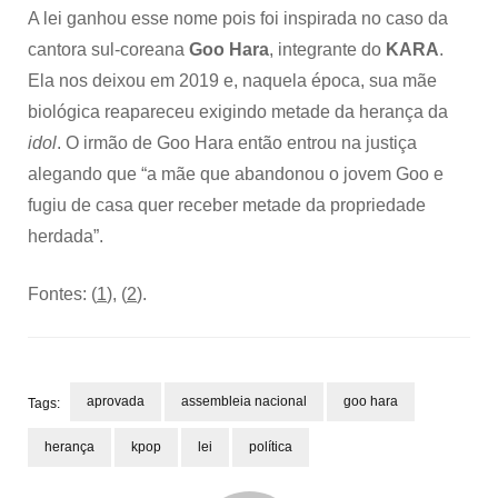
A lei ganhou esse nome pois foi inspirada no caso da
cantora sul-coreana
Goo Hara
, integrante do
KARA
.
Ela nos deixou em 2019 e, naquela época, sua mãe
biológica reapareceu exigindo metade da herança da
idol
. O irmão de Goo Hara então entrou na justiça
alegando que “a mãe que abandonou o jovem Goo e
fugiu de casa quer receber metade da propriedade
herdada”.
Fontes: (
1
), (
2
).
aprovada
assembleia nacional
goo hara
Tags:
herança
kpop
lei
política
Navegação