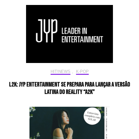
HIT!NEWS
,
K-POP
L2K: JYP Entertainment se prepara para lançar a versão
latina do reality “A2K”