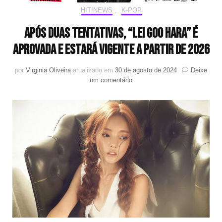
HIT!NEWS
,
K-POP
Após duas tentativas, “lei Goo Hara” é
aprovada e estará vigente a partir de 2026
por
Virginia Oliveira
atualizado em
30 de agosto de 2024
Deixe
em
um comentário
Após
duas
tentativas,
“lei
Goo
Hara”
é
aprovada
e
estará
vigente
a
partir
de