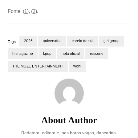
Fonte: (
1
), (
2
).
2026
aniversário
coreia do sul
girl group
Tags:
hitmagazine
kpop
nota oficial
rescene
THE MUZE ENTERTAINMENT
woni
Post
Navigation
About Author
Redatora, editora e, nas horas vagas, dançarina.