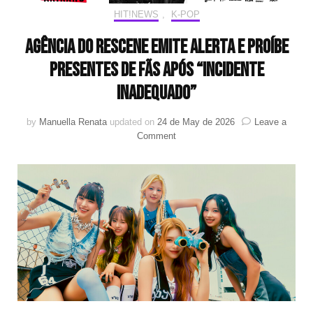
HIT!NEWS
,
K-POP
Agência do RESCENE emite alerta e proíbe
presentes de fãs após “incidente
inadequado”
by
Manuella Renata
updated on
24 de May de 2026
Leave a
on
Comment
Agência
do
RESCENE
emite
alerta
e
proíbe
presentes
de
fãs
após
“incidente