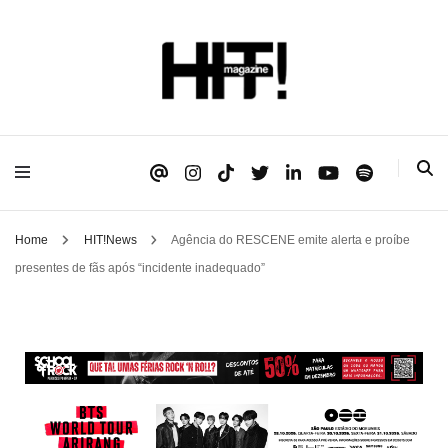
Se é HIT, está aqui!
HIT!Magazine
Home
HIT!News
Agência do RESCENE emite alerta e proíbe
presentes de fãs após “incidente inadequado”