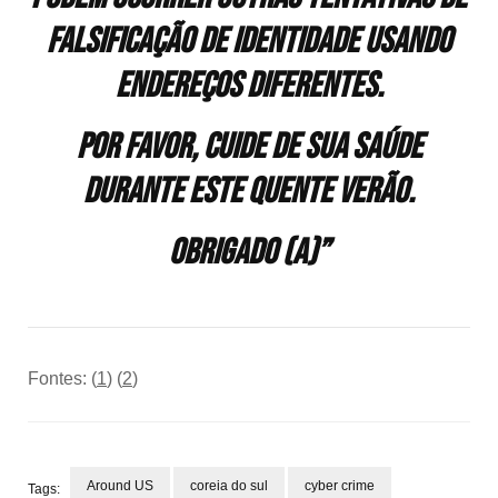
falsificação de identidade usando
endereços diferentes.
Por favor, cuide de sua saúde
durante este quente verão.
Obrigado (a)”
Fontes: (
1
) (
2
)
Around US
coreia do sul
cyber crime
Tags: