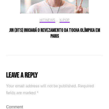
HIT!NEWS
,
K-POP
Jin (BTS) iniciará o revezamento da tocha olímpica em
Paris
Leave a Reply
Your email address will not be published.
Required
fields are marked
*
Comment