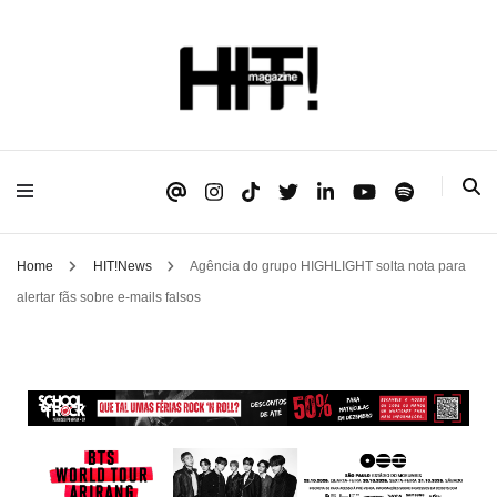
Se é HIT, está aqui!
HIT!Magazine
Home
HIT!News
Agência do grupo HIGHLIGHT solta nota para
alertar fãs sobre e-mails falsos