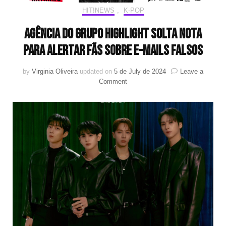
HIT!NEWS
,
K-POP
Agência do grupo HIGHLIGHT solta nota
para alertar fãs sobre e-mails falsos
by
Virginia Oliveira
updated on
5 de July de 2024
Leave a
on
Comment
Agência
do
grupo
HIGHLIGHT
solta
nota
para
alertar
fãs
sobre
e-
mails
falsos