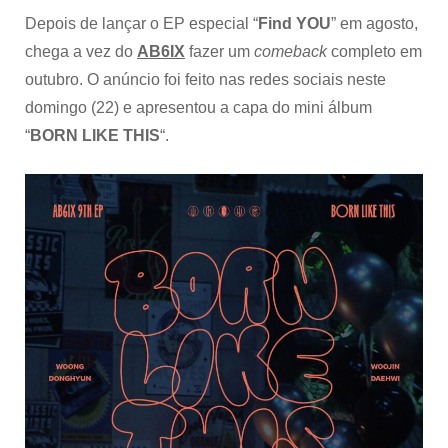
Depois de lançar o EP especial “
Find YOU
” em agosto,
chega a vez do
AB6IX
fazer um
comeback
completo em
outubro. O anúncio foi feito nas redes sociais neste
domingo (22) e apresentou a capa do mini álbum
“
BORN LIKE THIS
“.