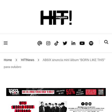
Se é HIT, está aqui!
HIT!Magazine
Home
HIT!News
AB6IX anuncia mini álbum “BORN LIKE THIS”
para outubro