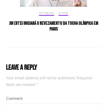
HIT!NEWS
,
K-POP
Jin (BTS) iniciará o revezamento da tocha olímpica em
Paris
Leave a Reply
Your email address will not be published.
Required
fields are marked
*
Comment