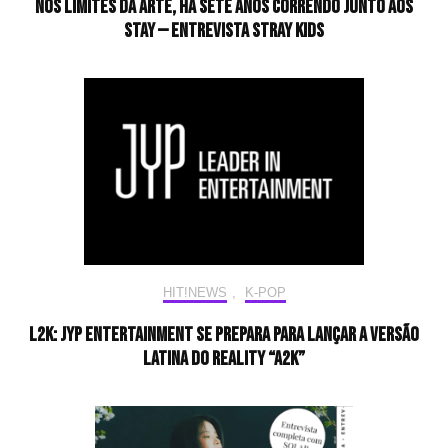
Nos limites da arte, há sete anos correndo junto aos
STAY — Entrevista Stray Kids
HIT!NEWS
,
K-POP
L2K: JYP Entertainment se prepara para lançar a versão
latina do reality “A2K”