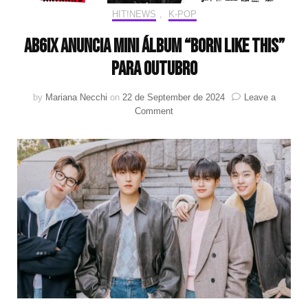
HIT!NEWS
,
K-POP
AB6IX anuncia mini álbum “BORN LIKE THIS”
para outubro
by
Mariana Necchi
on
22 de September de 2024
Leave a
on
Comment
AB6IX
anuncia
mini
álbum
“BORN
LIKE
THIS”
para
outubro