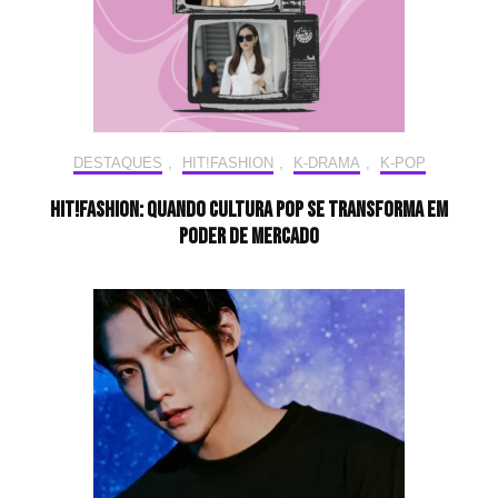
DESTAQUES
,
HIT!FASHION
,
K-DRAMA
,
K-POP
HIT!FASHION: Quando cultura pop se transforma em
poder de mercado