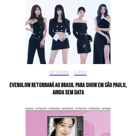
HIT!NEWS
,
K-POP
EVERGLOW retornará ao Brasil para show em São Paulo,
ainda sem data