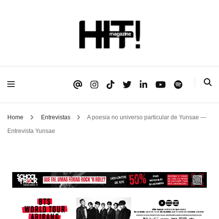
Se é HIT, está aqui!
HIT!Magazine
Home
Entrevistas
A poesia no universo particular de Yunsae —
Entrevista Yunsae