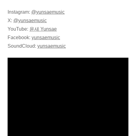
Instagram:
@yunsaemusic
X:
@yunsaemusic
YouTube:
윤새 Yunsae
Facebook:
yunsaemusic
SoundCloud:
yunsaemusic