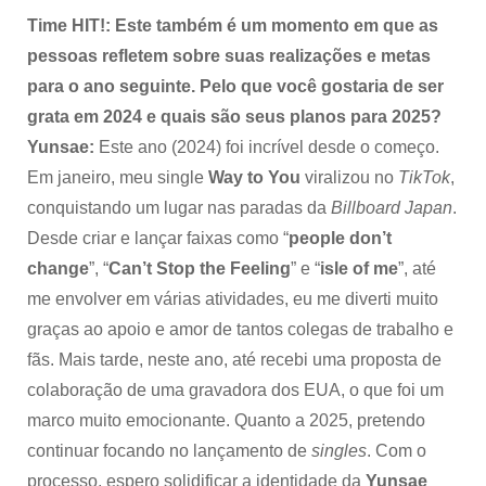
Time HIT!: Este também é um momento em que as
pessoas refletem sobre suas realizações e metas
para o ano seguinte. Pelo que você gostaria de ser
grata em 2024 e quais são seus planos para 2025?
Yunsae:
Este ano (2024) foi incrível desde o começo.
Em janeiro, meu single
Way to You
viralizou no
TikTok
,
conquistando um lugar nas paradas da
Billboard Japan
.
Desde criar e lançar faixas como “
people don’t
change
”, “
Can’t Stop the Feeling
” e “
isle of me
”, até
me envolver em várias atividades, eu me diverti muito
graças ao apoio e amor de tantos colegas de trabalho e
fãs. Mais tarde, neste ano, até recebi uma proposta de
colaboração de uma gravadora dos EUA, o que foi um
marco muito emocionante. Quanto a 2025, pretendo
continuar focando no lançamento de
singles
. Com o
processo, espero solidificar a identidade da
Yunsae