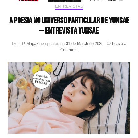
ENTREVISTAS
A poesia no universo particular de Yunsae
— Entrevista Yunsae
by
HIT! Magazine
updated on
31 de March de 2025
Leave a
on
Comment
A
poesia
no
universo
particular
de
Yunsae
—
Entrevista
Yunsae