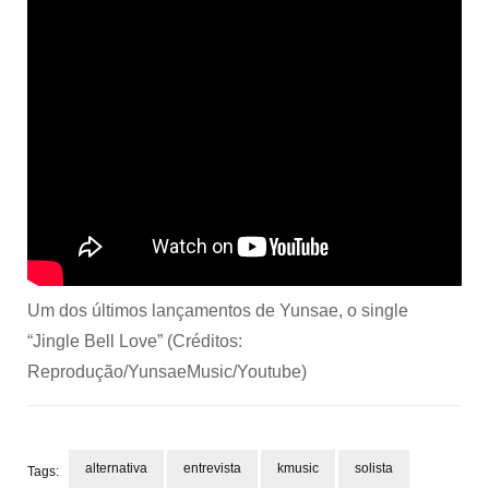
Um dos últimos lançamentos de Yunsae, o single
“Jingle Bell Love” (Créditos:
Reprodução/YunsaeMusic/Youtube)
alternativa
entrevista
kmusic
solista
Tags: