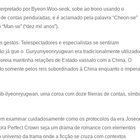
nterpretado por Byeon Woo-seok, sobe ao trono usando o
de contas penduradas, e é aclamado pela palavra “Cheon-se”
 “Man-se” (“dez mil anos”).
 gestos. Telespectadores e especialistas se sentiram
o já que o Guryumyeonryugwan era tradicionalmente utilizado
Coreia mantinha relações de Estado vassalo com a China. O
o somente pelos reis subordinados à China enquanto o imper
Sib-ilyeonryugwan, uma coroa com doze fileiras de contas, símb
a em examinar cuidadosamente como os protocolos da era Joseo
mbora Perfect Crown seja um drama de romance com elementos
r o universo da trama onde a ficção se cruza com contextos