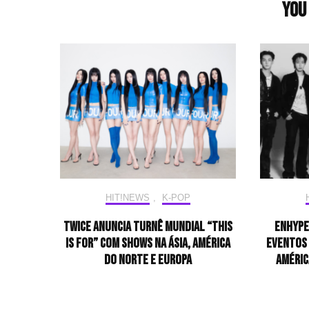
You 
HIT!NEWS
,
K-POP
TWICE anuncia turnê mundial “THIS
ENHYPE
IS FOR” com shows na Ásia, América
eventos 
do Norte e Europa
Améric