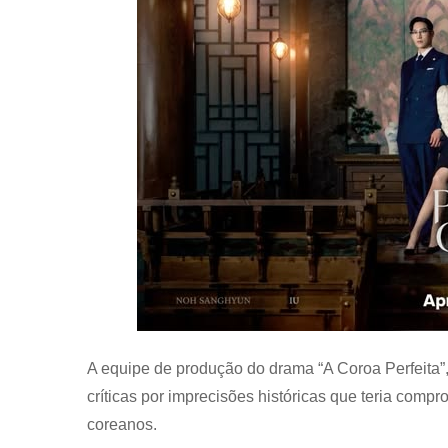
A equipe de produção do drama “A Coroa Perfeita”
críticas por imprecisões históricas que teria comp
coreanos.