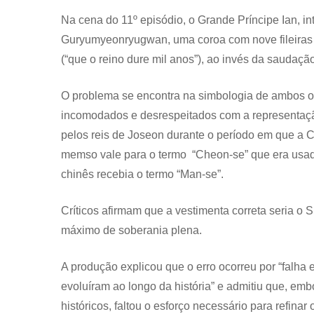
Na cena do 11º episódio, o Grande Príncipe Ian, i
Guryumyeonryugwan, uma coroa com nove fileiras 
(“que o reino dure mil anos”), ao invés da saudação
O problema se encontra na simbologia de ambos os
incomodados e desrespeitados com a representaçã
pelos reis de Joseon durante o período em que a 
memso vale para o termo “Cheon-se” que era usad
chinês recebia o termo “Man-se”.
Críticos afirmam que a vestimenta correta seria o 
máximo de soberania plena.
A produção explicou que o erro ocorreu por “falh
evoluíram ao longo da história” e admitiu que, e
históricos, faltou o esforço necessário para refina