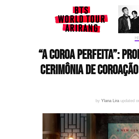
H
“A Coroa Perfeita”: pr
cerimônia de coroação
by
Ylana Lira
updated 