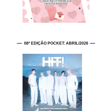
HIT!Fashion
HIT!Filmes
HIT!Games
08ª EDIÇÃO POCKET: ABRIL/2026
HIT!History
HIT!Hop
HIT!Leituras
HIT!Diary
HIT!Lyrics
HIT!Politics