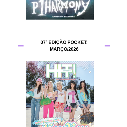
HIT!Queer
HIT!Radar
HIT!Review
07ª EDIÇÃO POCKET:
MARÇO/2026
HIT!Sound
HIT!Vem aí
Panfletando