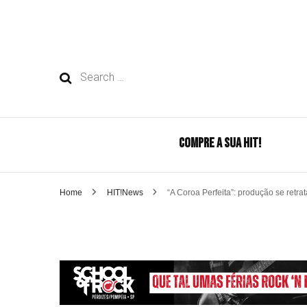
Search
for:
COMPRE A SUA HIT!
Home
HIT!News
“A Coroa Perfeita”: produção se retr