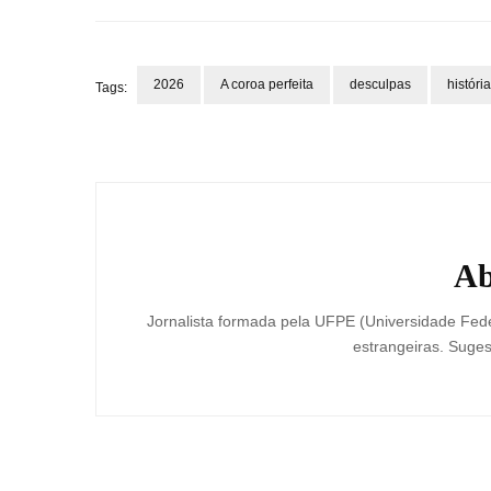
2026
A coroa perfeita
desculpas
história
Tags:
Post
Navigation
Ab
Jornalista formada pela UFPE (Universidade Fede
estrangeiras. Suges