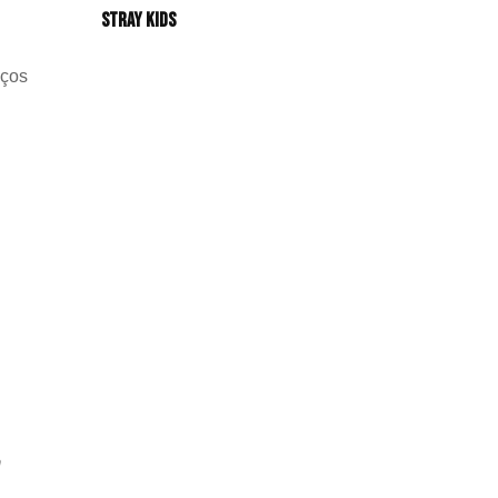
Stray Kids
iços
m