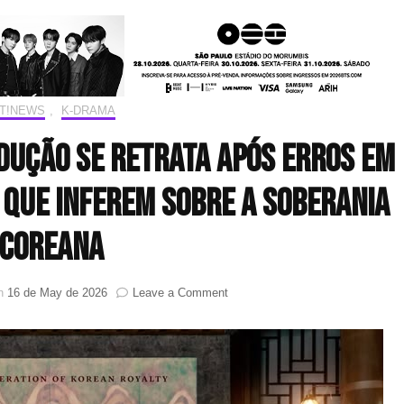
IT!NEWS
,
K-DRAMA
odução se retrata após erros em
 que inferem sobre a soberania
coreana
on
on
16 de May de 2026
Leave a Comment
“A
Coroa
Perfeita”:
produção
se
retrata