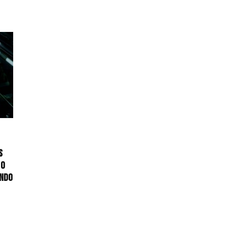
s
 o
undo