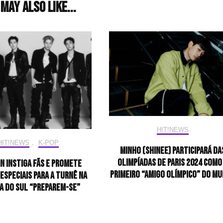
may also like...
HIT!NEWS
HIT!NEWS
,
K-POP
Minho (SHINee) participará da
Olimpíadas de Paris 2024 como
N instiga fãs e promete
primeiro “amigo olímpico” do m
especiais para a turnê na
a do Sul “Preparem-se”