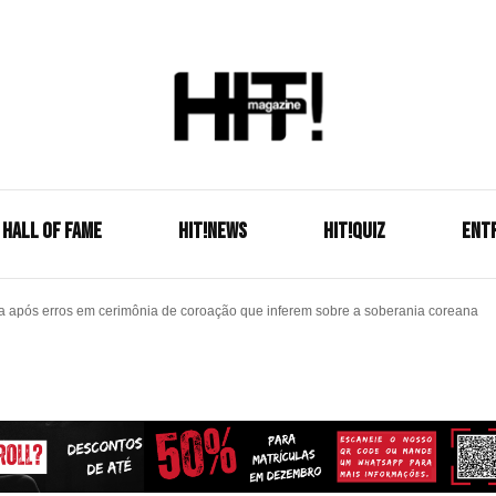
Se é HIT, está aqui!
HIT!Mag
HALL OF FAME
HIT!NEWS
HIT!Quiz
ENT
ata após erros em cerimônia de coroação que inferem sobre a soberania coreana