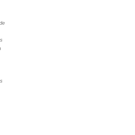
 de
es
a
as