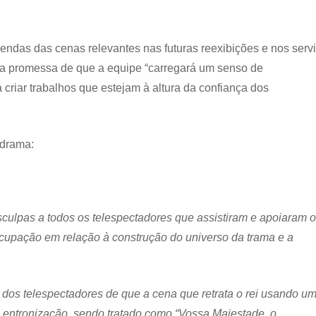
gendas das cenas relevantes nas futuras reexibições e nos serv
 a promessa de que a equipe “carregará um senso de
criar trabalhos que estejam à altura da confiança dos
-drama:
ulpas a todos os telespectadores que assistiram e apoiaram o
cupação em relação à construção do universo da trama e a
s dos telespectadores de que a cena que retrata o rei usando u
 entronização, sendo tratado como “Vossa Majestade, o