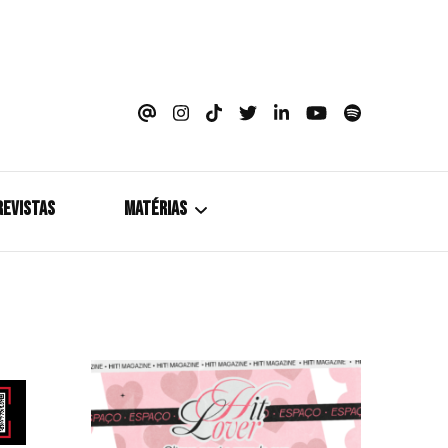
azine
REVISTAS
MATÉRIAS
5+1
Cobertura
Coletiva de Imprensa
Drama? HIT!