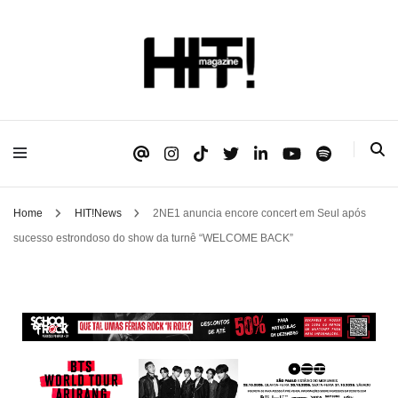
Se é HIT, está aqui!
HIT!Magazine
Home
HIT!News
2NE1 anuncia encore concert em Seul após
sucesso estrondoso do show da turnê “WELCOME BACK”