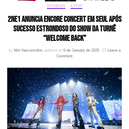
HIT!NEWS
,
K-POP
2NE1 anuncia encore concert em Seul após
sucesso estrondoso do show da turnê
“WELCOME BACK”
by
Nini Vasconcelos
updated on
6 de January de 2025
Leave a
on
Comment
2NE1
anuncia
encore
concert
em
Seul
após
sucesso
estrondoso
do
show
da