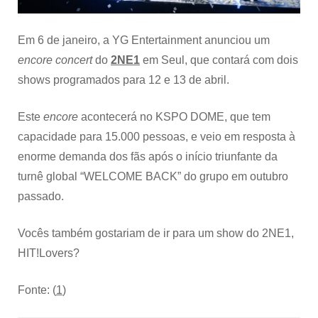
turnê
“WELCOME
BACK”
Em 6 de janeiro, a YG Entertainment anunciou um
encore concert
do
2NE1
em Seul, que contará com dois
shows programados para 12 e 13 de abril.
Este
encore
acontecerá no KSPO DOME, que tem
capacidade para 15.000 pessoas, e veio em resposta à
enorme demanda dos fãs após o início triunfante da
turnê global “WELCOME BACK” do grupo em outubro
passado.
Vocês também gostariam de ir para um show do 2NE1,
HIT!Lovers?
Fonte: (
1
)