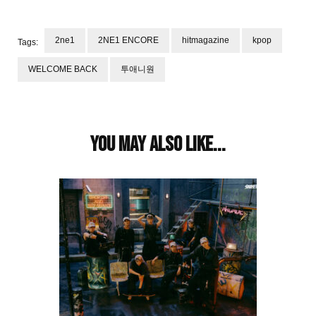
2ne1
2NE1 ENCORE
hitmagazine
kpop
Tags:
WELCOME BACK
투애니원
Post
Navigation
You may also like...