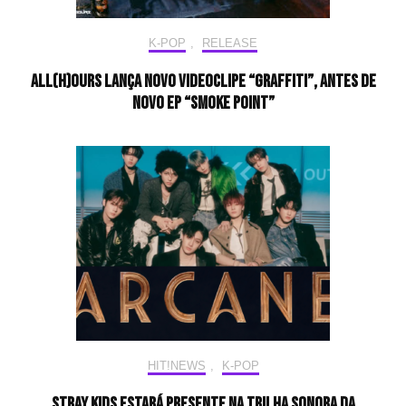
K-POP
,
RELEASE
ALL(H)OURS lança novo videoclipe “GRAFFITI”, antes de
novo EP “SMOKE POINT”
HIT!NEWS
,
K-POP
Stray Kids estará presente na trilha sonora da