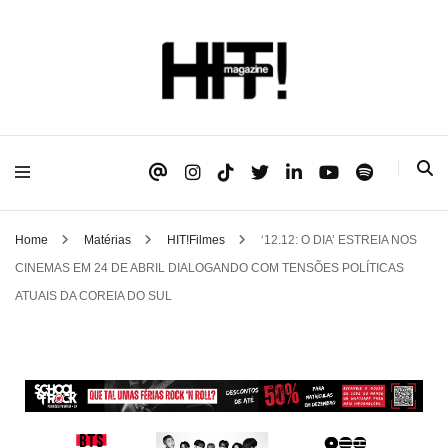
Se é HIT, está aqui!
HIT!Magazine
Home
Matérias
HIT!Filmes
‘12.12: O DIA’ ESTREIA NOS
CINEMAS EM 24 DE ABRIL DIALOGANDO COM TENSÕES POLÍTICAS
ATUAIS DA COREIA DO SUL