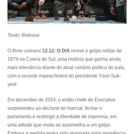
TENSÕES
POLÍTICAS
ATUAIS
DA
COREIA
DO
Texto: Release
SUL
O filme coreano
12.12: O DIA
revive o golpe militar de
1979 na Coreia do Sul, uma história que ganha ainda
mais relevância diante do atual cenário político do país,
com o recente impeachment do presidente Yoon Suk-
yeol.
Em dezembro de 2024, o então chefe do Executivo
surpreendeu ao declarar lei marcial, fechar o
parlamento e restringir a liberdade de imprensa, em
uma atitude que muito se assemelha a um golpe.
Embora a medida tenha sido revogada após resistência