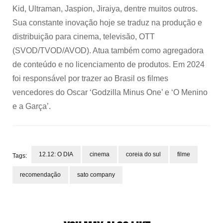
Kid, Ultraman, Jaspion, Jiraiya, dentre muitos outros.
Sua constante inovação hoje se traduz na produção e
distribuição para cinema, televisão, OTT
(SVOD/TVOD/AVOD). Atua também como agregadora
de conteúdo e no licenciamento de produtos. Em 2024
foi responsável por trazer ao Brasil os filmes
vencedores do Oscar ‘Godzilla Minus One’ e ‘O Menino
e a Garça’.
12.12: O DIA
cinema
coreia do sul
filme
Tags:
recomendação
sato company
Post
Navigation