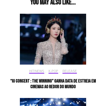
You may also like...
HIT!NEWS
,
K-POP
,
RELEASE
“IU CONCERT : THE WINNING” ganha data de estreia em
cinemas ao redor do mundo