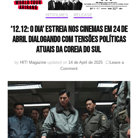
HIT!FILMES
,
RELEASE
‘12.12: O DIA’ ESTREIA NOS CINEMAS EM 24 DE
ABRIL DIALOGANDO COM TENSÕES POLÍTICAS
ATUAIS DA COREIA DO SUL
by
HIT! Magazine
updated on
14 de April de 2025
Leave a
on
Comment
‘12.12:
O
DIA’ ESTREIA
NOS
CINEMAS
EM
24
DE
ABRIL
DIALOGANDO
COM