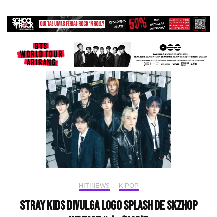
HIT!NEWS
,
K-POP
Stray Kids divulga LOGO SPLASH de SKZHOP