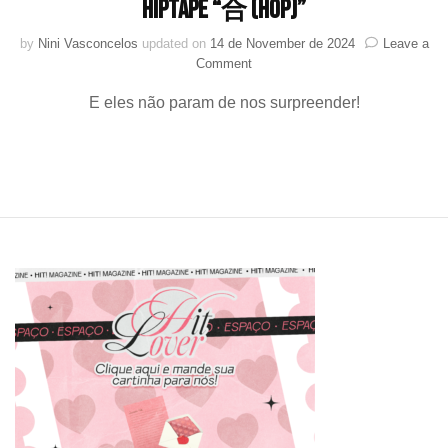
HIPTAPE “合 (HOP)”
by
Nini Vasconcelos
updated on
14 de November de 2024
Leave a
on
Comment
Stray
E eles não param de nos surpreender!
Kids
divulga
LOGO
SPLASH
de
SKZHOP
HIPTAPE
“合
(HOP)”