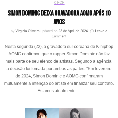
K-POP
Simon Dominic deixa gravadora AOMG após 10
anos
by
Virginia Oliveira
updated on
23 de April de 2024
Leave a
on
Comment
Simon
Nesta segunda (22), a gravadora sul-coreana de K-hiphop
Dominic
deixa
AOMG confirmou que o rapper Simon Dominic não faz
gravadora
mais parte de seu elenco de artistas. Segundo a agência,
AOMG
após
a decisão foi tomada por ambas as partes. “Em fevereiro
10
de 2024, Simon Dominic e AOMG confirmaram
anos
mutuamente a intenção do artista em finalizar seu contrato.
Estamos atualmente …