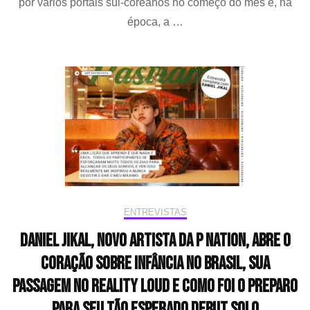
por vários portais sul-coreanos no começo do mês e, na
revela
época, a …
data
para
lançamento
de
single
ENTREVISTAS
Daniel Jikal, novo artista da P NATION, abre o
coração sobre infância no Brasil, sua
passagem no reality LOUD e como foi o preparo
para seu tão esperado debut solo