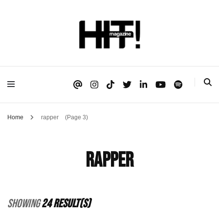
Se é HIT, está aqui!
HIT!Magazine
Home
rapper
(Page 3)
rapper
Showing
24 Result(s)