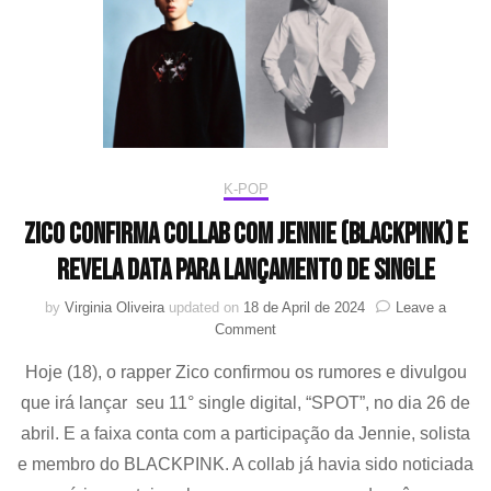
K-POP
Zico confirma collab com Jennie (BLACKPINK) e
revela data para lançamento de single
by
Virginia Oliveira
updated on
18 de April de 2024
Leave a
on
Comment
Zico
Hoje (18), o rapper Zico confirmou os rumores e divulgou
confirma
collab
que irá lançar seu 11° single digital, “SPOT”, no dia 26 de
com
abril. E a faixa conta com a participação da Jennie, solista
Jennie
(BLACKPINK)
e membro do BLACKPINK. A collab já havia sido noticiada
e