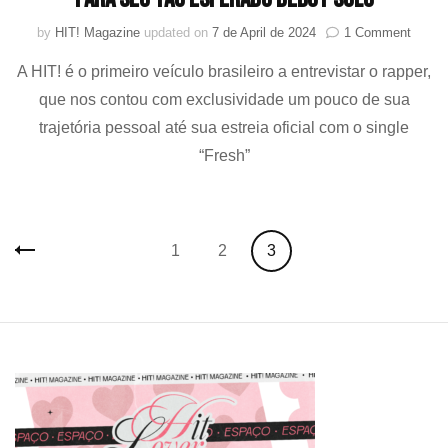
on
by
HIT! Magazine
updated on
7 de April de 2024
1 Comment
Daniel
A HIT! é o primeiro veículo brasileiro a entrevistar o rapper,
Jikal,
novo
que nos contou com exclusividade um pouco de sua
artista
trajetória pessoal até sua estreia oficial com o single
da
P
“Fresh”
NATIO
abre
o
coraç
Posts
Page
Page
Page
1
2
3
sobre
navigation
infânc
no
Brasil,
sua
passa
no
reality
LOUD
e