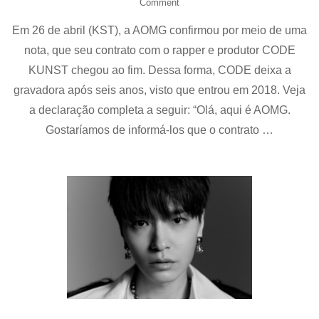
on
Comment
Code
Em 26 de abril (KST), a AOMG confirmou por meio de uma
Kunst
não
nota, que seu contrato com o rapper e produtor CODE
renova
KUNST chegou ao fim. Dessa forma, CODE deixa a
contrato
com
gravadora após seis anos, visto que entrou em 2018. Veja
AOMG
a declaração completa a seguir: “Olá, aqui é AOMG.
Gostaríamos de informá-los que o contrato …