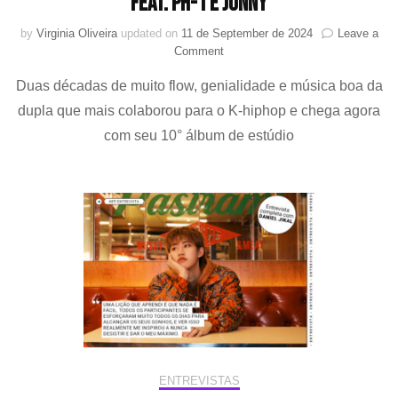
feat. pH-1 e JUNNY
by
Virginia Oliveira
updated on
11 de September de 2024
Leave a
on
Comment
Dynamicduo
Duas décadas de muito flow, genialidade e música boa da
comemora
20
dupla que mais colaborou para o K-hiphop e chega agora
anos
com seu 10° álbum de estúdio
de
história
e
muito
sucesso
com
MV
para
a
title
“PITAPA”
feat.
pH-
1
ENTREVISTAS
e