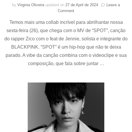
by
Virginia Oliveira
updated on
27 de April de 2024
Leave a
on
Comment
Zico
Temos mais uma collab incrível para abrilhantar nossa
e
Jennie
sexta-feira (26), que chega com o MV de “SPOT”, canção
(BLACKPINK)
do rapper Zico com o feat de Jennie, solista e integrante do
são
inimigos
BLACKPINK. “SPOT” é um hip-hop que não te deixa
do
parado. A vibe da canção combina com o videoclipe e sua
fim
composição, que fala sobre juntar …
em
MV
para
faixa
“SPOT”