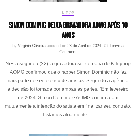
K-POP
Simon Dominic deixa gravadora AOMG após 10
anos
by
Virginia Oliveira
updated on
23 de April de 2024
Leave a
on
Comment
Simon
Nesta segunda (22), a gravadora sul-coreana de K-hiphop
Dominic
deixa
AOMG confirmou que o rapper Simon Dominic não faz
gravadora
mais parte de seu elenco de artistas. Segundo a agência,
AOMG
após
a decisão foi tomada por ambas as partes. “Em fevereiro
10
de 2024, Simon Dominic e AOMG confirmaram
anos
mutuamente a intenção do artista em finalizar seu contrato.
Estamos atualmente …