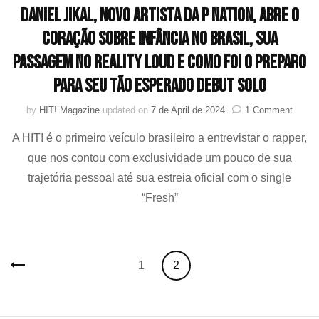
JUNNY
Daniel Jikal, novo artista da P NATION, abre o
coração sobre infância no Brasil, sua
passagem no reality LOUD e como foi o preparo
para seu tão esperado debut solo
on
by
HIT! Magazine
updated on
7 de April de 2024
1 Comment
Daniel
A HIT! é o primeiro veículo brasileiro a entrevistar o rapper,
Jikal,
novo
que nos contou com exclusividade um pouco de sua
artista
trajetória pessoal até sua estreia oficial com o single
da
P
“Fresh”
NATIO
abre
o
coraç
Posts
Page
Page
1
2
sobre
navigation
infânc
no
Brasil,