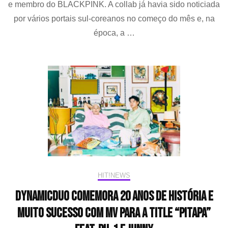
(BLACKPINK)
e membro do BLACKPINK. A collab já havia sido noticiada
e
por vários portais sul-coreanos no começo do mês e, na
revela
época, a …
data
para
lançamento
de
single
HIT!NEWS
Dynamicduo comemora 20 anos de história e
muito sucesso com MV para a title “PITAPA”