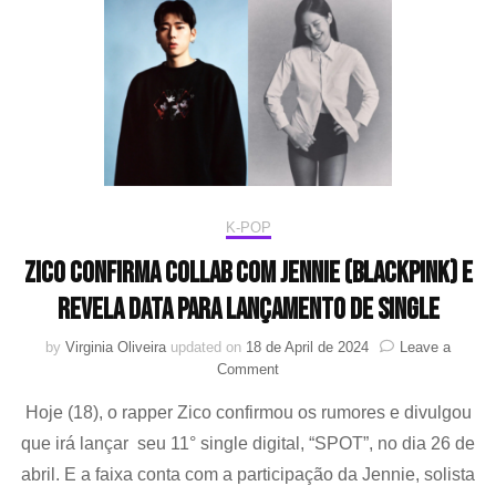
K-POP
Zico confirma collab com Jennie (BLACKPINK) e
revela data para lançamento de single
by
Virginia Oliveira
updated on
18 de April de 2024
Leave a
on
Comment
Zico
Hoje (18), o rapper Zico confirmou os rumores e divulgou
confirma
collab
que irá lançar seu 11° single digital, “SPOT”, no dia 26 de
com
abril. E a faixa conta com a participação da Jennie, solista
Jennie