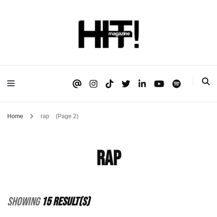
Se é HIT, está aqui!
HIT!Magazine
Home
rap
(Page 2)
rap
Showing
15 Result(s)