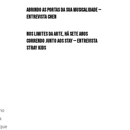
HIT!Radar
Abrindo as portas da sua musicalidade —
Entrevista CHEN
HIT!Review
Nos limites da arte, há sete anos
HIT!Sound
correndo junto aos STAY — Entrevista
Stray Kids
HIT!Vem aí
Panfletando
 no
a
 que