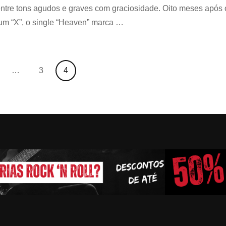
terror
entre tons agudos e graves com graciosidade. Oito meses após 
para
um “X”, o single “Heaven” marca …
o
MV
de
“Heaven”
ge
Page
Page
…
3
4