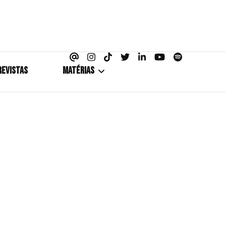
azine
REVISTAS
MATÉRIAS
5+1
Cobertura
Coletiva de Imprensa
Drama? HIT!
HIT!Fashion