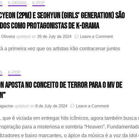
S
,
K-DRAMA
,
K-POP
single
“Retro
cyeon (2PM) e Seohyun (Girls’ Generation) são
Romance”
dos como protagonistas de K-drama
on
 Oliveira
updated on
26 de July de 2024
Leave a Comment
Ok
á a primeira vez que os artistas irão contracenar juntos
Taecyeon
(2PM)
e
Seohyun
S
,
K-POP
(Girls’
Generation)
n aposta no conceito de terror para o MV de
são
escalados
n”
como
protagonistas
on
agazine
updated on
8 de July de 2024
Leave a Comment
de
Taeyeon
K-
 que é viciada em entregar hits icônicos, agora também busca
aposta
drama
no
 inspiração para a misteriosa e sombria “Heaven”. Fundamentad
conceito
tizadores e baixo marcantes, o ápice da música é a voz da idol
de