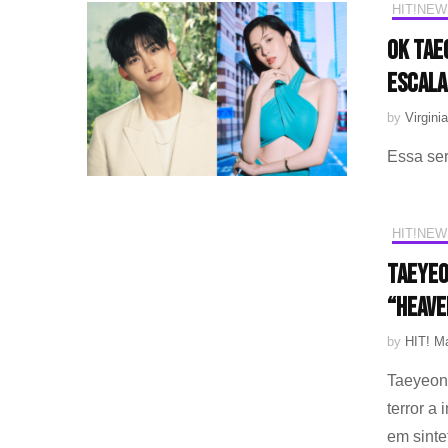
HIT!NEW
Ok Tae
escala
by
Virginia
Essa ser
HIT!NEW
Taeyeo
“Heave
by
HIT! M
Taeyeon,
terror a
em sinte