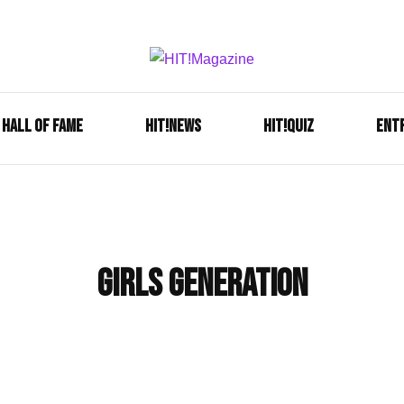
Se é HIT, está aqui!
HIT!Mag
HALL OF FAME
HIT!NEWS
HIT!Quiz
ENT
girls generation