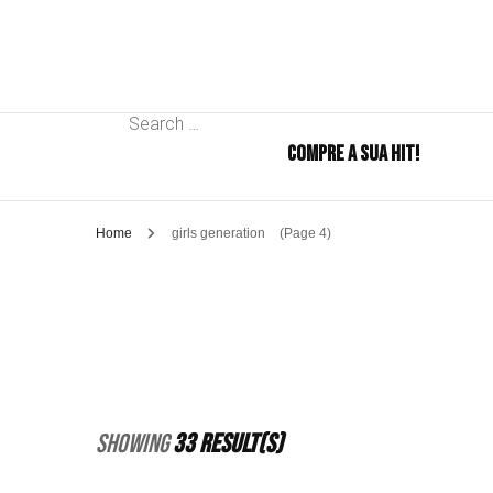
Search
COMPRE A SUA HIT!
for:
Home
girls generation
(Page 4)
Showing
33 Result(s)