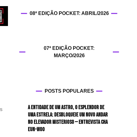
HIT!Filmes
08ª EDIÇÃO POCKET: ABRIL/2026
HIT!Games
HIT!History
07ª EDIÇÃO POCKET:
HIT!Hop
MARÇO/2026
HIT!Leituras
HIT!Diary
POSTS POPULARES
HIT!Lyrics
A entidade de um astro, o esplendor de
os
HIT!Politics
uma estrela: desbloqueie um novo andar
no elevador misterioso — Entrevista CHA
HIT!Queer
EUN-WOO