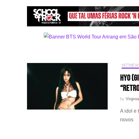
HIT!NEW
HYO (G
“Retr
by
Virginia
A idol e
novos