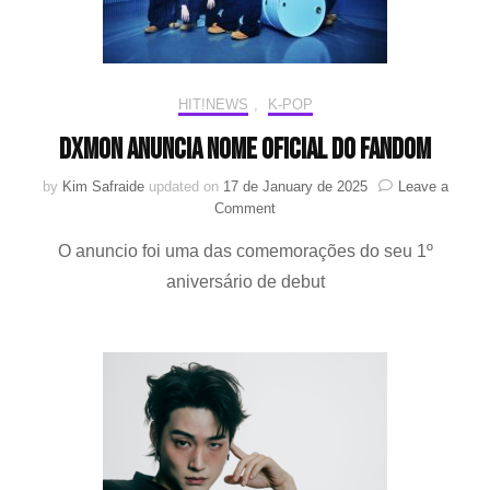
HIT!NEWS
,
K-POP
DXMON anuncia nome oficial do fandom
by
Kim Safraide
updated on
17 de January de 2025
Leave a
on
Comment
DXMON
O anuncio foi uma das comemorações do seu 1º
anuncia
nome
aniversário de debut
oficial
do
fandom