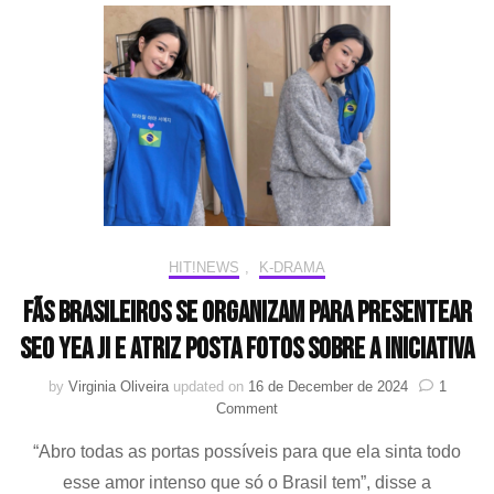
para
ChildFund
Korea
em
nome
do
fandom
HIT!NEWS
,
K-DRAMA
Fãs brasileiros se organizam para presentear
Seo Yea Ji e atriz posta fotos sobre a iniciativa
by
Virginia Oliveira
updated on
16 de December de 2024
1
on
Comment
Fãs
“Abro todas as portas possíveis para que ela sinta todo
brasileiros
se
esse amor intenso que só o Brasil tem”, disse a