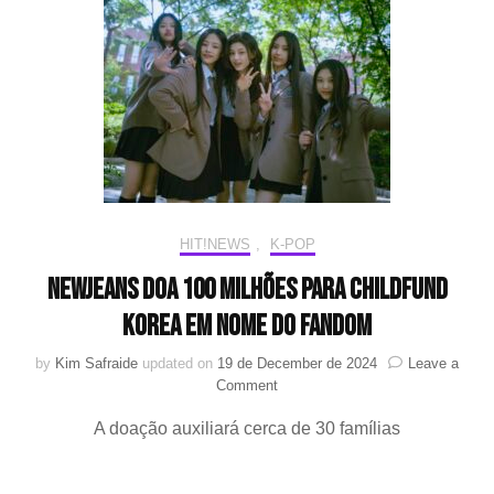
novas
fotos
de
Jay
B
e
artista
reage
de
forma
positiva
HIT!NEWS
,
K-POP
NewJeans doa 100 milhões para ChildFund
Korea em nome do fandom
by
Kim Safraide
updated on
19 de December de 2024
Leave a
on
Comment
NewJeans
A doação auxiliará cerca de 30 famílias
doa
100
milhões