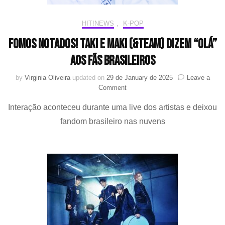
HIT!NEWS
,
K-POP
Fomos notados! TAKI e MAKI (&TEAM) dizem “olá”
aos fãs brasileiros
by
Virginia Oliveira
updated on
29 de January de 2025
Leave a
on
Comment
Fomos
Interação aconteceu durante uma live dos artistas e deixou
notados!
TAKI
fandom brasileiro nas nuvens
e
MAKI
(&TEAM)
dizem
“olá”
aos
fãs
brasileiros