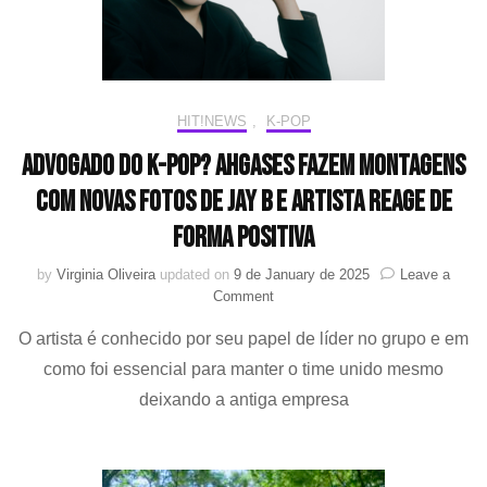
HIT!NEWS
,
K-POP
Advogado do K-pop? Ahgases fazem montagens
com novas fotos de Jay B e artista reage de
forma positiva
by
Virginia Oliveira
updated on
9 de January de 2025
Leave a
on
Comment
Advogado
O artista é conhecido por seu papel de líder no grupo e em
do
K-
como foi essencial para manter o time unido mesmo
pop?
deixando a antiga empresa
Ahgases
fazem
montagens
com