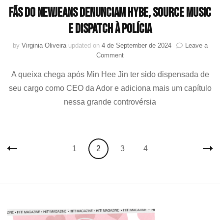
Zâ
Fãs do NewJeans denunciam HYBE, Source Music
e Dispatch à polícia
by
Virginia Oliveira
updated on
4 de September de 2024
Leave a
on
Comment
Fãs
A queixa chega após Min Hee Jin ter sido dispensada de
do
NewJeans
seu cargo como CEO da Ador e adiciona mais um capítulo
denunciam
nessa grande controvérsia
HYBE,
Source
Music
e
Posts
Dispatch
Page
Page
Page
Page
1
2
3
4
à
navigation
polícia