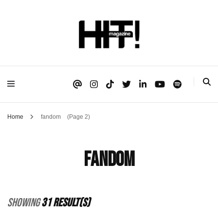
Se é HIT, está aqui!
HIT!Magazine
Home
fandom
(Page 2)
fandom
Showing
31 Result(s)