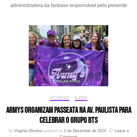
organizam
administradora da fanbase responsável pelo presente
para
presentear
Seo
Yea
Ji
e
atriz
posta
fotos
sobre
a
iniciativa
HIT!NEWS
,
K-POP
ARMYs organizam passeata na Av. Paulista para
celebrar o grupo BTS
by
Virginia Oliveira
updated on
2 de December de 2024
Leave a
on
Comment