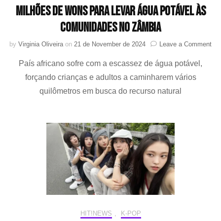
milhões de wons para levar água potável às
comunidades no Zâmbia
on
by
Virginia Oliveira
on
21 de November de 2024
Leave a Comment
Ho
País africano sofre com a escassez de água potável,
(A
e
forçando crianças e adultos a caminharem vários
fa
quilômetros em busca do recurso natural
AT
do
60
mil
de
wo
par
lev
ág
pot
às
co
no
HIT!NEWS
,
K-POP