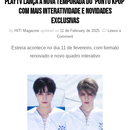
PlayTV lança a nova temporada do ‘Ponto KPOP’
com mais interatividade e novidades
exclusivas
by
HIT! Magazine
updated on
11 de February de 2025
Leave a
on
Comment
PlayTV
Estreia acontece no dia 11 de fevereiro, com formato
lança
a
renovado e novo quadro interativo
nova
temporada
do
‘Ponto
KPOP’
com
mais
interatividade
e
novidades
exclusivas