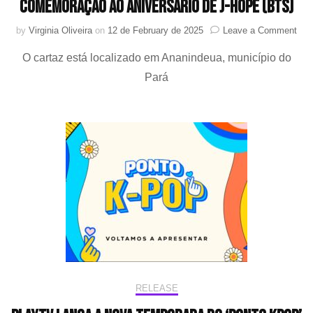
comemoração ao aniversário de j-hope (BTS)
on
by
Virginia Oliveira
on
12 de February de 2025
Leave a Comment
AR
O cartaz está localizado em Ananindeua, município do
bras
pre
Pará
out
em
com
ao
aniv
de
j-
hop
(BT
RELEASE