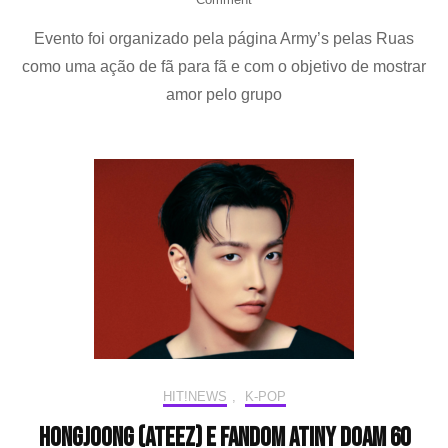
ARMYs
Evento foi organizado pela página Army’s pelas Ruas
organizam
passeata
como uma ação de fã para fã e com o objetivo de mostrar
na
amor pelo grupo
Av.
Paulista
para
celebrar
o
grupo
BTS
HIT!NEWS
,
K-POP
Hongjoong (ATEEZ) e fandom ATINY doam 60