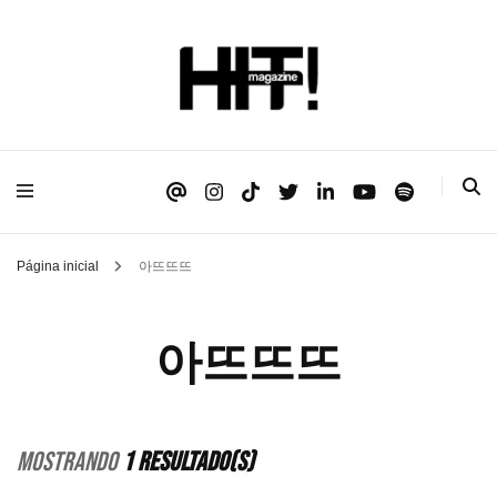
Se é HIT, está aqui!
HIT!Magazine
Página inicial
아뜨뜨뜨
아뜨뜨뜨
Mostrando
1 Resultado(s)