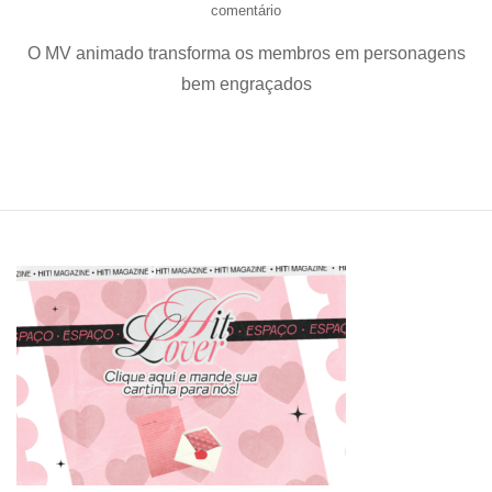
em
comentário
MCND
O MV animado transforma os membros em personagens
lança
o
bem engraçados
single
especial
de
verão
“ADDD
(아
뜨
뜨
뜨)”