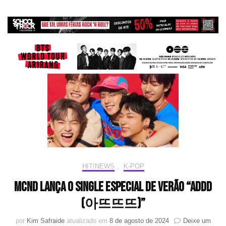
HIT!NEWS
,
K-POP
MCND lança o single especial de verão “ADDD
(아뜨뜨뜨)”
por
Kim Safraide
atualizado em
8 de agosto de 2024
Deixe um