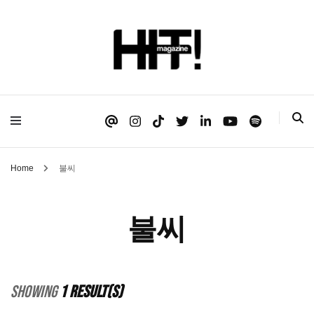
Se é HIT, está aqui!
HIT!Magazine
Home
불씨
불씨
Showing
1 Result(s)