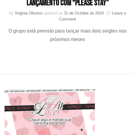
lançamento com “Please Stay”
by
Virginia Oliveira
updated on
31 de October de 2024
Leave a
on
Comment
BTOB
O grupo está previsto para lançar mais dois singles nos
expressa
sentimentos
próximos meses
de
saudade
no
lançamento
com
“Please
Stay”