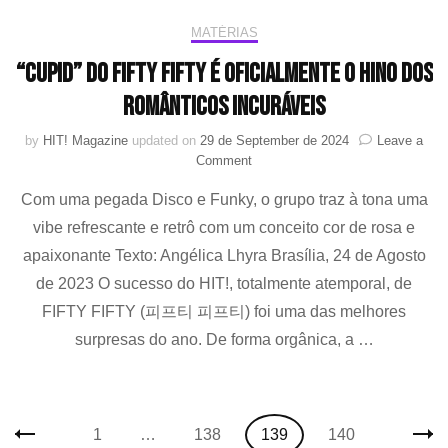
MATÉRIAS
“Cupid” do FIFTY FIFTY é oficialmente o hino dos
românticos incuráveis
by
HIT! Magazine
updated on
29 de September de 2024
Leave a
on
Comment
“Cupid”
Com uma pegada Disco e Funky, o grupo traz à tona uma
do
FIFTY
vibe refrescante e retrô com um conceito cor de rosa e
FIFTY
apaixonante Texto: Angélica Lhyra Brasília, 24 de Agosto
é
oficialmente
de 2023 O sucesso do HIT!, totalmente atemporal, de
o
FIFTY FIFTY (피프티 피프티) foi uma das melhores
hino
surpresas do ano. De forma orgânica, a …
dos
românticos
incuráveis
Posts
Page
Page
Page
Page
1
…
138
139
140