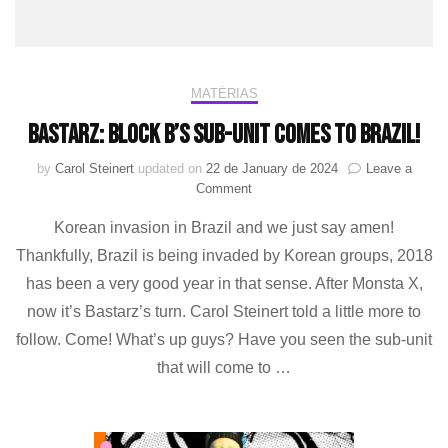
MATÉRIAS
BASTARZ: Block B’s sub-unit comes to Brazil!
by
Carol Steinert
updated on
22 de January de 2024
Leave a
on
Comment
BASTARZ:
Korean invasion in Brazil and we just say amen!
Block
B’s
Thankfully, Brazil is being invaded by Korean groups, 2018
sub-
has been a very good year in that sense. After Monsta X,
unit
comes
now it’s Bastarz’s turn. Carol Steinert told a little more to
to
follow. Come! What’s up guys? Have you seen the sub-unit
Brazil!
that will come to …