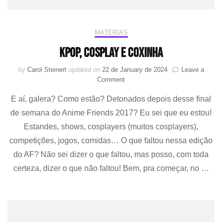
MATÉRIAS
KPOP, cosplay e coxinha
by
Carol Steinert
updated on
22 de January de 2024
Leave a
on
Comment
KPOP,
E aí, galera? Como estão? Detonados depois desse final
cosplay
e
de semana do Anime Friends 2017? Eu sei que eu estou!
coxinha
Estandes, shows, cosplayers (muitos cosplayers),
competições, jogos, comidas… O que faltou nessa edição
do AF? Não sei dizer o que faltou, mas posso, com toda
certeza, dizer o que não faltou! Bem, pra começar, no …