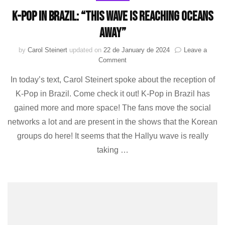
K-Pop in Brazil: “This wave is reaching oceans
away”
by
Carol Steinert
updated on
22 de January de 2024
Leave a
on
Comment
K-
In today’s text, Carol Steinert spoke about the reception of
Pop
in
K-Pop in Brazil. Come check it out! K-Pop in Brazil has
Brazil:
gained more and more space! The fans move the social
“This
wave
networks a lot and are present in the shows that the Korean
is
groups do here! It seems that the Hallyu wave is really
reaching
taking …
oceans
away”