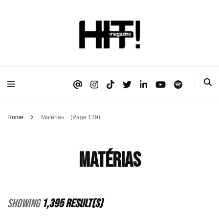
Se é HIT, está aqui!
HIT!Magazine
Home
Matérias
(Page 139)
Matérias
Showing
1,395 Result(s)