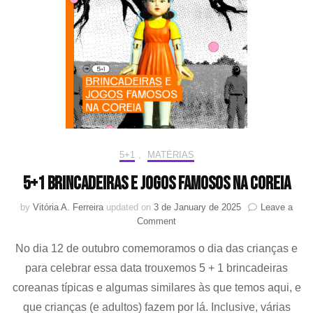
5+1
,
MATÉRIAS
5+1 brincadeiras e jogos famosos na Coreia
by
Vitória A. Ferreira
updated on
3 de January de 2025
Leave a
on
Comment
5+1
No dia 12 de outubro comemoramos o dia das crianças e
brincadeiras
e
para celebrar essa data trouxemos 5 + 1 brincadeiras
jogos
coreanas típicas e algumas similares às que temos aqui, e
famosos
na
que crianças (e adultos) fazem por lá. Inclusive, várias