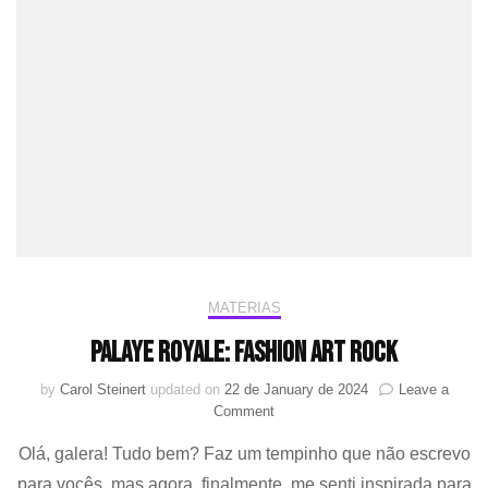
MATÉRIAS
Palaye Royale: Fashion Art Rock
by
Carol Steinert
updated on
22 de January de 2024
Leave a
on
Comment
Palaye
Olá, galera! Tudo bem? Faz um tempinho que não escrevo
Royale:
Fashion
para vocês, mas agora, finalmente, me senti inspirada para