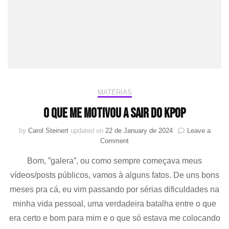
MATÉRIAS
O Que Me Motivou A Sair do KPOP
by
Carol Steinert
updated on
22 de January de 2024
Leave a
on
Comment
O
Bom, ”galera”, ou como sempre começava meus
Que
Me
vídeos/posts públicos, vamos à alguns fatos. De uns bons
Motivou
meses pra cá, eu vim passando por sérias dificuldades na
A
Sair
minha vida pessoal, uma verdadeira batalha entre o que
do
era certo e bom para mim e o que só estava me colocando
KPOP