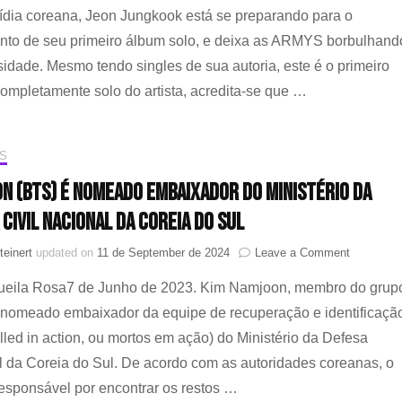
anuncia
dia coreana, Jeon Jungkook está se preparando para o
lançamen
nto de seu primeiro álbum solo, e deixa as ARMYS borbulhand
de
álbum
sidade. Mesmo tendo singles de sua autoria, este é o primeiro
solo
completamente solo do artista, acredita-se que …
S
n (BTS) é nomeado Embaixador do Ministério da
 Civil Nacional da Coreia do Sul
on
teinert
updated on
11 de September de 2024
Leave a Comment
Namjoon
Queila Rosa7 de Junho de 2023. Kim Namjoon, membro do grup
(BTS)
é
 nomeado embaixador da equipe de recuperação e identificaçã
nomeado
killed in action, ou mortos em ação) do Ministério da Defesa
Embaixad
do
 da Coreia do Sul. De acordo com as autoridades coreanas, o
Ministério
responsável por encontrar os restos …
da