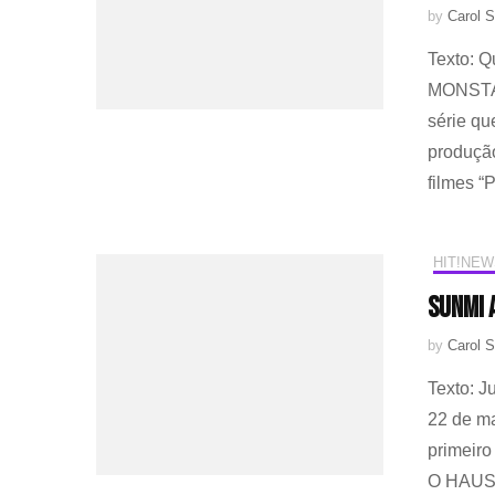
by
Carol S
Texto: 
MONSTA X
série qu
produção 
filmes “
HIT!NEW
SUNMI 
by
Carol S
Texto: J
22 de m
primeir
O HAUS é