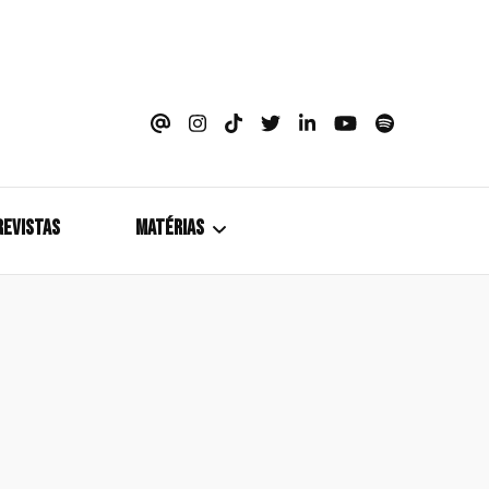
azine
REVISTAS
MATÉRIAS
5+1
Cobertura
Coletiva de Imprensa
Drama? HIT!