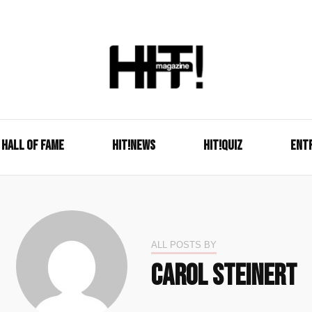
Se é HIT, está aqui!
HIT!Mag
HALL OF FAME
HIT!NEWS
HIT!Quiz
ENT
ALL POSTS BY
Carol Steinert