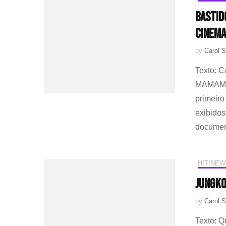
Bastid
cinema
by
Carol S
Texto: 
MAMAMOO
primeiro
exibido
documen
HIT!NEW
Jungko
by
Carol S
Texto: Q