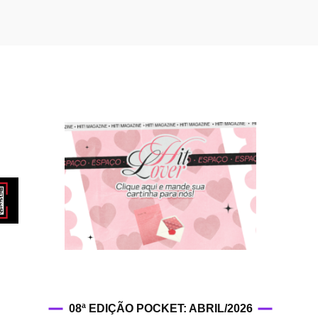
HIT!Fashion
HIT!Filmes
HIT!Games
HIT!History
HIT!Hop
HIT!Leituras
HIT!Diary
HIT!Lyrics
08ª EDIÇÃO POCKET: ABRIL/2026
HIT!Politics