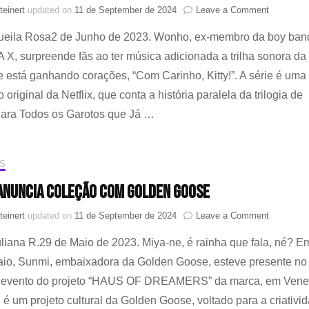
on
teinert
updated on
11 de September de 2024
Leave a Comment
Música
Queila Rosa2 de Junho de 2023. Wonho, ex-membro da boy ban
de
Wonho
, surpreende fãs ao ter música adicionada a trilha sonora da
é
e está ganhando corações, “Com Carinho, Kitty!”. A série é uma
adicionad
à
original da Netflix, que conta a história paralela da trilogia de
trilha
Para Todos os Garotos que Já …
sonora
de
‘’Com
amor,
S
Kitty’’
ANUNCIA COLEÇÃO COM GOLDEN GOOSE
on
teinert
updated on
11 de September de 2024
Leave a Comment
SUNMI
uliana R.29 de Maio de 2023. Miya-ne, é rainha que fala, né? E
ANUNCIA
COLEÇÃ
aio, Sunmi, embaixadora da Golden Goose, esteve presente no
COM
o evento do projeto “HAUS OF DREAMERS” da marca, em Ven
GOLDEN
GOOSE
 um projeto cultural da Golden Goose, voltado para a criativi