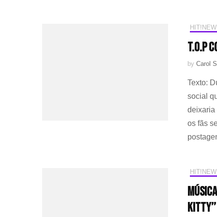
HIT!NEW
T.O.P 
by
Carol S
Texto: 
social 
deixaria
os fãs 
postagem
HIT!NEW
Música
Kitty’’