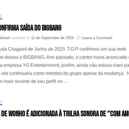
Defesa
Civil
Nacional
S
da
confirma saída do BIGBANG
Coreia
do
on
teinert
updated on
11 de September de 2024
Leave a Comment
Sul
T.O.P
Duda Chagas4 de Junho de 2023. T.O.P confirmou em sua rede
confirma
saída
que deixou o BIGBANG. Ano passado, o cantor havia anunciado
do
 a empresa YG Entertainment, porém, ainda não estava claro p
BIGBAN
se ele continuaria como membro do grupo apesar da mudança. 
 mais recente de seu perfil no …
S
 de Wonho é adicionada à trilha sonora de ‘’Com am