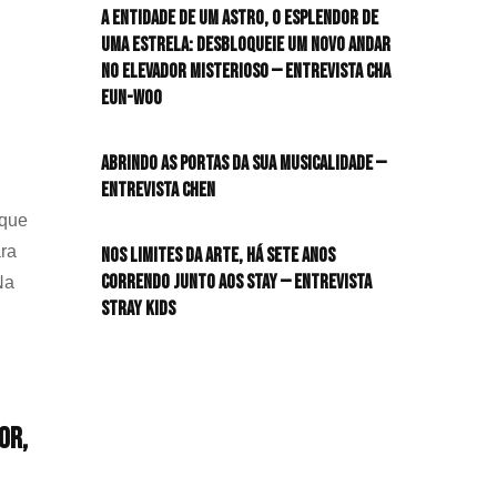
A entidade de um astro, o esplendor de
uma estrela: desbloqueie um novo andar
no elevador misterioso — Entrevista CHA
EUN-WOO
Abrindo as portas da sua musicalidade —
Entrevista CHEN
 que
ara
Nos limites da arte, há sete anos
G
correndo junto aos STAY — Entrevista
Na
Stray Kids
or,