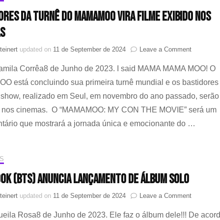
ores da turnê do MAMAMOO vira filme exibido nos
s
on
teinert
updated on
11 de September de 2024
Leave a Comment
Bastidore
Camila Corrêa8 de Junho de 2023. I said MAMA MAMA MOO! O
da
turnê
 está concluindo sua primeira turnê mundial e os bastidores
do
 show, realizado em Seul, em novembro do ano passado, serão
MAMAM
vira
s nos cinemas. O “MAMAMOO: MY CON THE MOVIE” será um
filme
tário que mostrará a jornada única e emocionante do …
exibido
nos
cinemas
S
ok (BTS) anuncia lançamento de álbum solo
on
teinert
updated on
11 de September de 2024
Leave a Comment
Jungkook
ueila Rosa8 de Junho de 2023. Ele faz o álbum dele!!! De acor
(BTS)