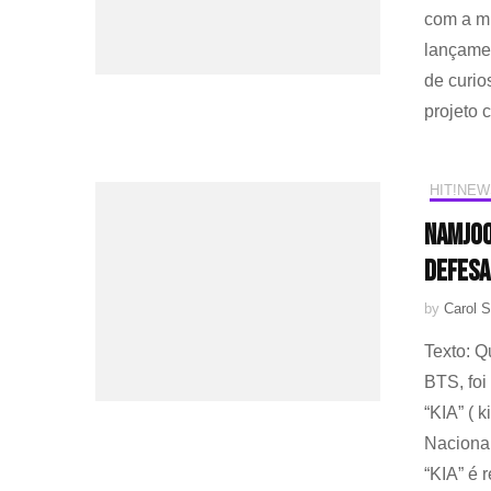
com a mí
lançame
de curio
projeto 
HIT!NEW
Namjoo
Defesa
by
Carol S
Texto: 
BTS, foi
“KIA” ( 
Nacional
“KIA” é 