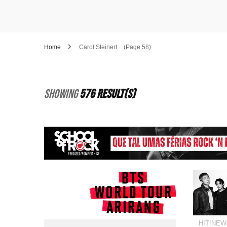
Home
Carol Steinert
(Page 58)
Showing
576 Result(s)
HIT!NEW