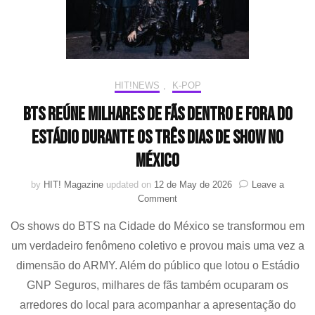
Literatura
e
elogia
letras
de
RM
HIT!NEWS
,
K-POP
BTS reúne milhares de fãs dentro e fora do
estádio durante os três dias de show no
México
by
HIT! Magazine
updated on
12 de May de 2026
Leave a
on
Comment
BTS
Os shows do BTS na Cidade do México se transformou em
reúne
milhares
um verdadeiro fenômeno coletivo e provou mais uma vez a
de
dimensão do ARMY. Além do público que lotou o Estádio
fãs
dentro
GNP Seguros, milhares de fãs também ocuparam os
e
arredores do local para acompanhar a apresentação do
fora