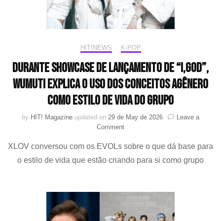
HIT!NEWS
,
K-POP
Durante Showcase de lançamento de “I,God”,
Wumuti explica o uso dos conceitos agênero
como estilo de vida do grupo
by
HIT! Magazine
updated on
29 de May de 2026
Leave a
on
Comment
Durante
XLOV conversou com os EVOLs sobre o que dá base para
Showcase
de
o estilo de vida que estão criando para si como grupo
lançamento
de
“I,God”,
Wumuti
explica
o