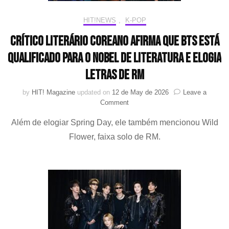
for
Calvin
HIT!NEWS
,
K-POP
Klein”
Crítico literário coreano afirma que BTS está
qualificado para o Nobel de Literatura e elogia
letras de RM
by
HIT! Magazine
updated on
12 de May de 2026
Leave a
on
Comment
Crítico
Além de elogiar Spring Day, ele também mencionou Wild
literário
coreano
Flower, faixa solo de RM.
afirma
que
BTS
está
qualificado
para
o
Nobel
de