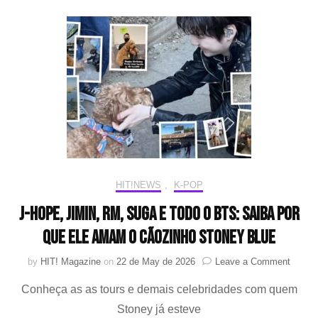
de
hospedagem
em
Busan,
presidente
Lee
promete
inspeções
e
alternativa
acessível
HIT!NEWS
,
K-POP
j-hope, Jimin, RM, SUGA e todo o BTS: saiba por
que ele amam o cãozinho Stoney Blue
on
by
HIT! Magazine
on
22 de May de 2026
Leave a Comment
j-
Conheça as as tours e demais celebridades com quem
hope,
Jimin,
Stoney já esteve
RM,