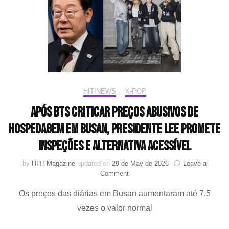
uso
dos
conceitos
agênero
como
estilo
de
vida
do
HIT!NEWS
,
K-POP
grupo
Após BTS criticar preços abusivos de
hospedagem em Busan, presidente Lee promete
inspeções e alternativa acessível
by
HIT! Magazine
updated on
29 de May de 2026
Leave a
on
Comment
Após
Os preços das diárias em Busan aumentaram até 7,5
BTS
criticar
vezes o valor normal
preços
abusivos