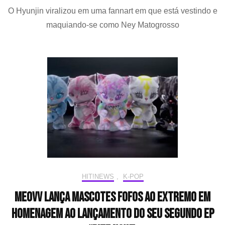
NETFL
O Hyunjin viralizou em uma fannart em que está vestindo e
intera
com
maquiando-se como Ney Matogrosso
artista
que
desen
Hyunji
(Stray
Kids)
como
Ney
Matog
em
cinebio
“Hom
com
H”
HIT!NEWS
,
K-POP
MEOVV lança mascotes fofos ao extremo em
homenagem ao lançamento do seu segundo EP