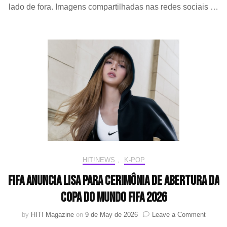
lado de fora. Imagens compartilhadas nas redes sociais …
do
estádio
durante
os
três
dias
de
show
no
México
HIT!NEWS
,
K-POP
FIFA anuncia LISA para cerimônia de abertura da
Copa do Mundo FIFA 2026
on
by
HIT! Magazine
on
9 de May de 2026
Leave a Comment
FIFA