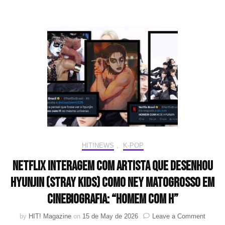
SUGA
e
todo
o
BTS:
saiba
por
que
ele
amam
o
cãozin
Stone
Blue
HIT!NEWS
,
K-POP
NETFLIX interagem com artista que desenhou
Hyunjin (Stray Kids) como Ney Matogrosso em
cinebiografia: “Homem com H”
on
by
HIT! Magazine
on
15 de May de 2026
Leave a Comment