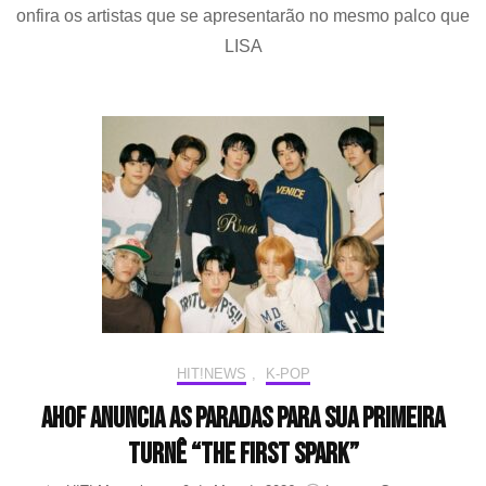
onfira os artistas que se apresentarão no mesmo palco que
anunci
LISA
LISA
para
cerimô
de
abertur
da
Copa
do
Mundo
FIFA
2026
HIT!NEWS
,
K-POP
AHOF anuncia as paradas para sua primeira
turnê “THE FIRST SPARK”