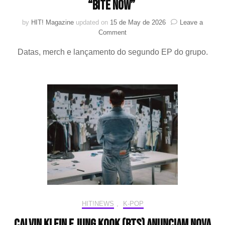
“BITE NOW”
by
HIT! Magazine
updated on
15 de May de 2026
Leave a
on
Comment
MEOVV
Datas, merch e lançamento do segundo EP do grupo.
lança
mascotes
fofos
ao
extremo
em
homenagem
ao
lançamento
do
seu
segundo
EP
“BITE
NOW”
HIT!NEWS
,
K-POP
Calvin Klein e Jung Kook (BTS) anunciam nova