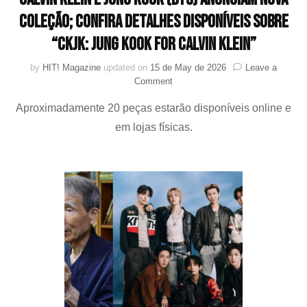
coleção; confira detalhes disponíveis sobre
“CKJK: Jung Kook for Calvin Klein”
by
HIT! Magazine
updated on
15 de May de 2026
Leave a
on
Comment
Calvin
Aproximadamente 20 peças estarão disponíveis online e
Klein
e
em lojas físicas.
Jung
Kook
(BTS)
anunciam
nova
coleção;
confira
detalhes
disponíveis
sobre
“CKJK:
Jung
Kook