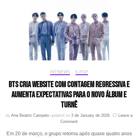
“Internet
Girl”;
confira
HIT!NEWS
,
K-POP
BTS cria website com contagem regressiva e
aumenta expectativas para o novo álbum e
turnê
by
Ana Beatriz Campelo
updated on
3 de January de 2026
Leave a
on
Comment
BTS
Em 20 de março, o grupo retorna após quase quatro anos
cria