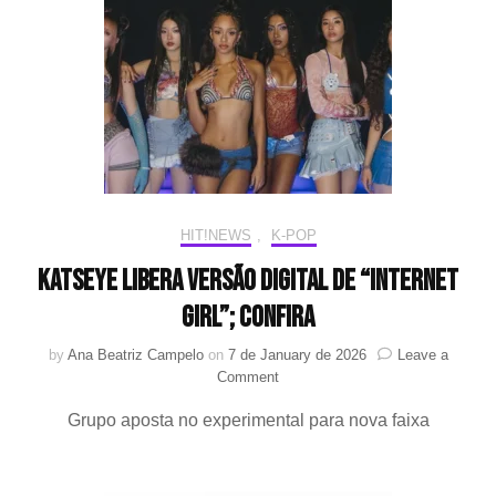
cinemas
em
fevereiro;
pré-
venda
está
disponível
HIT!NEWS
,
K-POP
KATSEYE libera versão digital de “Internet
Girl”; confira
by
Ana Beatriz Campelo
on
7 de January de 2026
Leave a
on
Comment
KATSEYE
Grupo aposta no experimental para nova faixa
libera
versão
digital
de