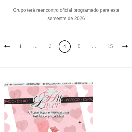
Wanna
Grupo terá reencontro oficial programado para este
One
fará
semestre de 2026
primeira
reunião
em
cinco
Posts
anos
Page
Page
Page
Page
Page
1
…
3
4
5
…
15
navigation
com
estreia
de
novo
reality
show