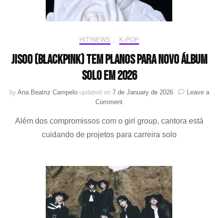
estreia
nos
cinemas
HIT!NEWS
,
K-POP
JISOO (BLACKPINK) tem planos para novo álbum
solo em 2026
by
Ana Beatriz Campelo
updated on
7 de January de 2026
Leave a
on
Comment
JISOO
Além dos compromissos com o girl group, cantora está
(BLACKPINK)
tem
cuidando de projetos para carreira solo
planos
para
novo
álbum
solo
em
2026