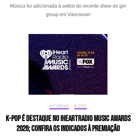
Música foi adicionada à setlist do recente show do girl
JEONGYEON
e
group em Vancouver
JIHYO
(TWICE)
surpreendem
público
com
performance
de
“TAKEDOWN”,
hit
de
“Guerreiras
do
K-
pop”
HIT!NEWS
,
K-POP
K-pop é destaque no iHeartRadio Music Awards
2026; confira os indicados à premiação