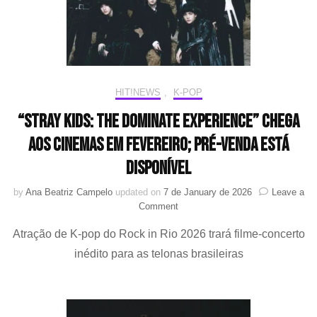
HIT!NEWS
,
K-POP
“Stray Kids: The dominATE Experience” chega
aos cinemas em fevereiro; pré-venda está
disponível
by
Ana Beatriz Campelo
updated on
7 de January de 2026
Leave a
on
Comment
“Stray
Atração de K-pop do Rock in Rio 2026 trará filme-concerto
Kids:
The
inédito para as telonas brasileiras
dominATE
Experience”
chega
aos