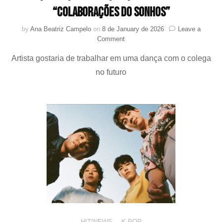
“colaborações do sonhos”
by
Ana Beatriz Campelo
on
8 de January de 2026
Leave a
on
Comment
MOMO
Artista gostaria de trabalhar em uma dança com o colega
(TWICE)
cita
no futuro
KAI
(EXO)
como
uma
de
suas
“colaborações
do
sonhos”
HIT!NEWS
,
K-POP