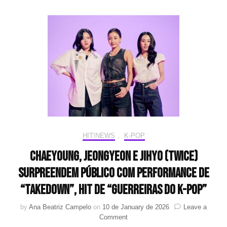
sobe
à
segunda
posição
no
top
de
músicas
com
mais
Perfect
All-
Kills
HIT!NEWS
,
K-POP
(PAKs)
na
CHAEYOUNG, JEONGYEON e JIHYO (TWICE)
história
surpreendem público com performance de
“TAKEDOWN”, hit de “Guerreiras do K-pop”
by
Ana Beatriz Campelo
on
10 de January de 2026
Leave a
on
Comment
CHAEYOUNG,