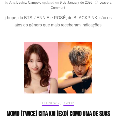
by
Ana Beatriz Campelo
updated on
9 de January de 2026
Leave a
on
Comment
K-
j-hope, do BTS, JENNIE e ROSÉ, do BLACKPINK, são os
pop
é
atos do gênero que mais receberam indicações
destaque
no
iHeartRadio
Music
Awards
2026;
confira
os
indicados
à
premiação
HIT!NEWS
,
K-POP
MOMO (TWICE) cita KAI (EXO) como uma de suas