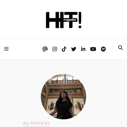
Se é HIT, está aqui!
HIT!Magazine
ALL POSTS BY