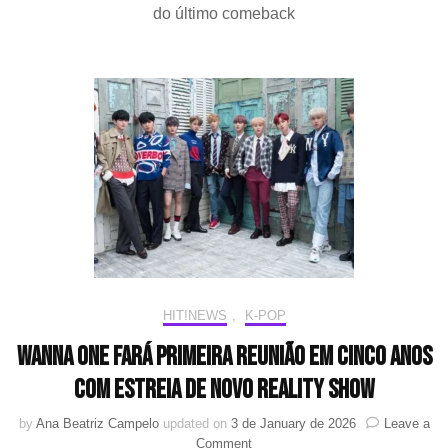
website
do último comeback
com
contagem
regressiva
e
aumenta
expectativas
para
o
novo
álbum
e
turnê
HIT!NEWS
,
K-POP
Wanna One fará primeira reunião em cinco anos
com estreia de novo reality show
by
Ana Beatriz Campelo
updated on
3 de January de 2026
Leave a
on
Comment