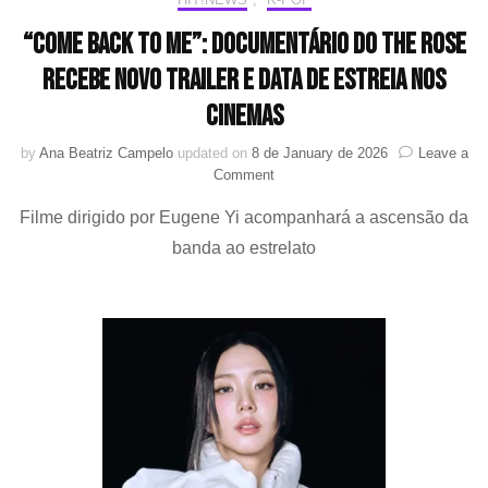
“Come Back To Me”: documentário do The Rose
recebe novo trailer e data de estreia nos
cinemas
by
Ana Beatriz Campelo
updated on
8 de January de 2026
Leave a
on
Comment
“Come
Filme dirigido por Eugene Yi acompanhará a ascensão da
Back
To
banda ao estrelato
Me”:
documentário
do
The
Rose
recebe
novo
trailer
e
data
de