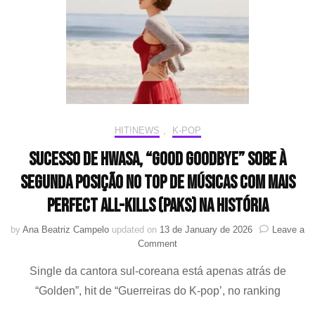
HIT!NEWS
,
K-POP
Sucesso de Hwasa, “Good Goodbye” sobe à
segunda posição no top de músicas com mais
Perfect All-Kills (PAKs) na história
by
Ana Beatriz Campelo
updated on
13 de January de 2026
Leave a
on
Comment
Sucesso
Single da cantora sul-coreana está apenas atrás de
de
Hwasa,
“Golden”, hit de “Guerreiras do K-pop’, no ranking
“Good
Goodbye”