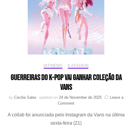
do
BTS
na
Netfli
HIT!NEWS
,
K-FASHION
Guerreiras do K-Pop vai ganhar coleção da
Vans
by
Cecilia Sales
updated on
24 de November de 2025
Leave a
on
Comment
Guerreiras
A collab foi anunciada pelo Instagram da Vans na última
do
K-
sexta-feira (21)
Pop