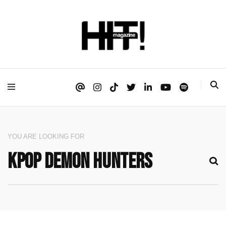
Se é HIT, está aqui!
HIT!Magazine
YOU ARE LOOKING FOR
SEARCH
FOR: