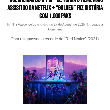
“Guerreiras do K-pop” se torna o filme mais
assistido da Netflix + “Golden” faz história
com 1.000 PAKs
by
Nini Vasconcelos
updated on
27 de August de 2025
Leave a
on
Comment
“Guerreiras
Obra ultrapassou o recorde de “Red Notice” (2021).
do
K-
pop”
se
torna
o
filme
mais
assistido
da
Netflix
+
“Golden”
faz
história