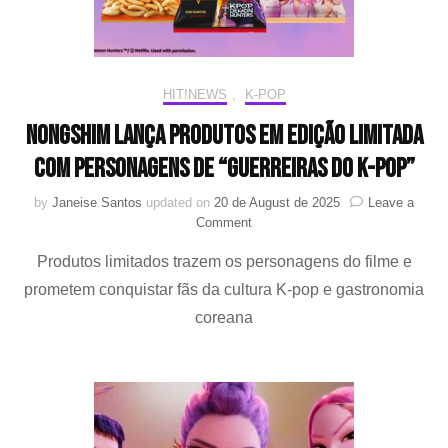
trilha
sonora
HIT!NEWS
,
K-POP
Nongshim lança produtos em edição limitada
com personagens de “Guerreiras do K-Pop”
by
Janeise Santos
updated on
20 de August de 2025
Leave a
on
Comment
Nongshim
Produtos limitados trazem os personagens do filme e
lança
produtos
prometem conquistar fãs da cultura K-pop e gastronomia
em
coreana
edição
limitada
com
personagens
de
“Guerreiras
do