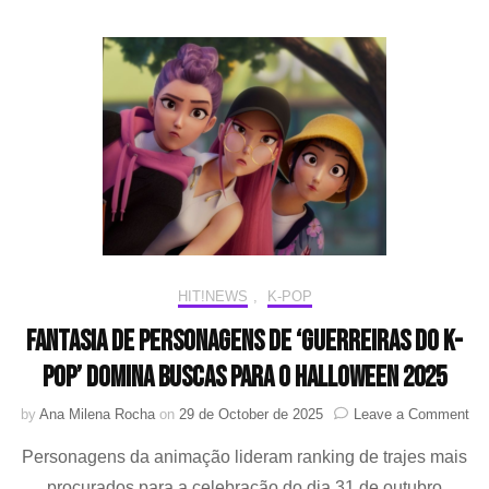
vai
ganhar
coleção
da
Vans
HIT!NEWS
,
K-POP
Fantasia de personagens de ‘Guerreiras do K-
pop’ domina buscas para o Halloween 2025
on
by
Ana Milena Rocha
on
29 de October de 2025
Leave a Comment
Fan
Personagens da animação lideram ranking de trajes mais
de
pe
procurados para a celebração do dia 31 de outubro