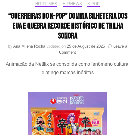
com
HIT!FILMES
,
HIT!NEWS
,
K-POP
1.000
“Guerreiras do K-Pop” domina bilheteria dos
PAKs
EUA e quebra recorde histórico de trilha
sonora
by
Ana Milena Rocha
updated on
25 de August de 2025
Leave a
on
Comment
“Guerreiras
Animação da Netflix se consolida como fenômeno cultural
do
K-
e atinge marcas inéditas
Pop”
domina
bilheteria
dos
EUA
e
quebra
recorde
histórico
de