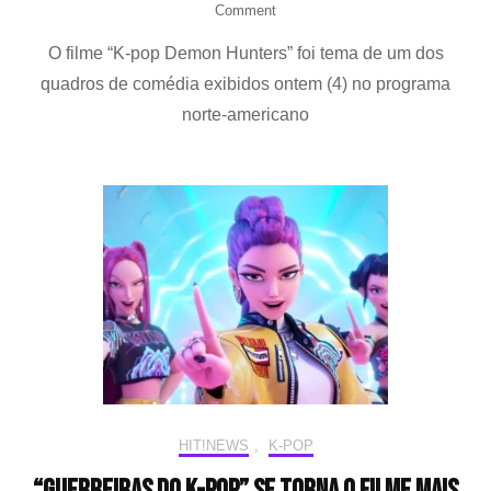
on
Comment
EJAE,
O filme “K-pop Demon Hunters” foi tema de um dos
Audrey
Nuna
quadros de comédia exibidos ontem (4) no programa
e
norte-americano
Rei
Ami
cantam
“Golden”
em
esquete
do
Saturday
Night
Live
HIT!NEWS
,
K-POP