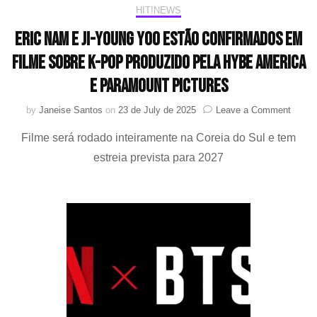
HIT!NEWS
Eric Nam e Ji-young Yoo estão confirmados em
filme sobre K-pop produzido pela HYBE America
e Paramount Pictures
on
by
Janeise Santos
on
23 de July de 2025
Leave a Comment
Eric
Filme será rodado inteiramente na Coreia do Sul e tem
Nam
e
estreia prevista para 2027
Ji-
young
Yoo
estão
confi
em
filme
sobre
K-
pop
produz