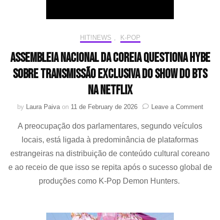
pela
HYBE
Ameri
e
HIT!NEWS
,
K-POP
Param
Pictur
Assembleia Nacional da Coreia questiona HYBE
sobre transmissão exclusiva do show do BTS
na Netflix
on
by
Laura Paiva
on
11 de February de 2026
Leave a Comment
Assem
A preocupação dos parlamentares, segundo veículos
Nacio
da
locais, está ligada à predominância de plataformas
Corei
estrangeiras na distribuição de conteúdo cultural coreano
quest
HYB
e ao receio de que isso se repita após o sucesso global de
sobre
produções como K-Pop Demon Hunters.
trans
exclu
do
show