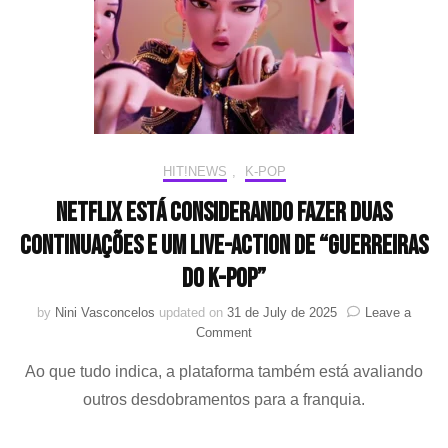
K-
Pop”
HIT!NEWS
,
K-POP
Netflix está considerando fazer duas
continuações e um live-action de “Guerreiras
do K-pop”
by
Nini Vasconcelos
updated on
31 de July de 2025
Leave a
on
Comment
Netflix
Ao que tudo indica, a plataforma também está avaliando
está
considerando
outros desdobramentos para a franquia.
fazer
duas