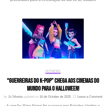
de
‘Gu
do
K-
pop
do
bu
par
o
Ha
20
HIT!NEWS
“Guerreiras do K-Pop” chega aos cinemas do
mundo para o Halloween!
on
by
Jú Silveira
updated on
16 de October de 2025
Leave a Comment
“G
A versão ‘Sing Along’ foi sucesso nos Estados Unidos e
do