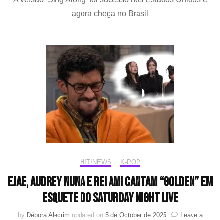
K-
agora chega no Brasil
Po
ch
ao
ci
do
mu
pa
o
Ha
HIT!NEWS
,
K-POP
EJAE, Audrey Nuna e Rei Ami cantam “Golden” em
esquete do Saturday Night Live
by
Débora Alecrim
updated on
5 de October de 2025
Leave a